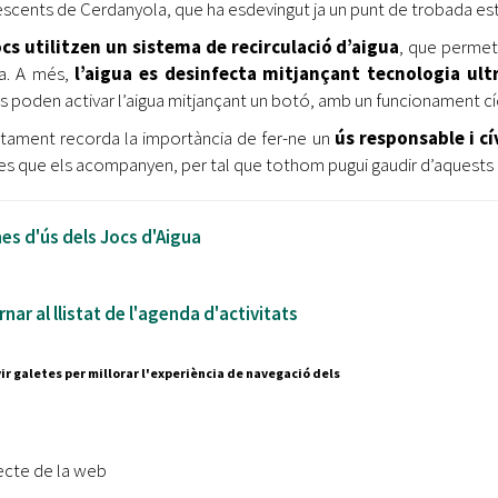
scents de Cerdanyola, que ha esdevingut ja un punt de trobada esti
ocs utilitzen un sistema de recirculació d’aigua
, que permet 
ca. A més,
l’aigua es desinfecta mitjançant tecnologia ult
ts poden activar l’aigua mitjançant un botó, amb un funcionament cíc
ntament recorda la importància de fer-ne un
ús responsable i cí
es que els acompanyen, per tal que tothom pugui gaudir d’aquests e
s d'ús dels Jocs d'Aigua
nar al llistat de l'agenda d'activitats
ir galetes per millorar l'experiència de navegació dels
Segueix-nos a:
cesc Layret, s/n
erdanyola del Vallès,
ecte de la web
 80 88 88