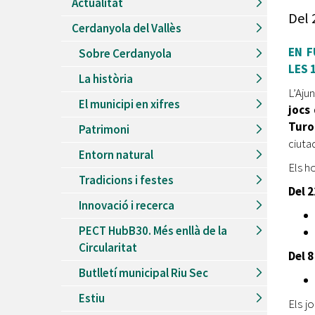
Actualitat
Recursos Humans
Del
Cerdanyola del Vallès
Del
26/06/2026
al
30/08/2026
Patis oberts temporada d'estiu
EN F
Sobre Cerdanyola
LES 
Del
13/06/2026
al
08/09/2026
La història
Piscines d'estiu a Cerdanyola
L’Aju
El municipi en xifres
Del
01/06/2026
al
30/09/2026
jocs 
Refugis climàtics a Cerdanyola
Turo
Patrimoni
ciuta
Del
22/05/2026
al
06/09/2026
Entorn natural
Jocs d'aigua del Parc Cordelles
Els h
Tradicions i festes
Del
01/07/2024
al
31/08/2026
Del 2
Decorem! Conte 'La truita de nabius'
Innovació i recerca
PECT HubB30. Més enllà de la
Circularitat
Del 8
Butlletí municipal Riu Sec
Estiu
Els j