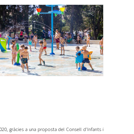
Ètica i Integritat
Entitats
Retiment de Comptes
Equipaments
Accés a Informació Pública
Mercats Municipals
Dades Obertes
Webs Municipals
Catàleg de Serveis i Tràmits
2020, gràcies a una proposta del Consell d’Infants i