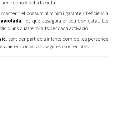
uenc consolidat a la ciutat.
mantenir el consum al mínim i garanteix l’eficiència
raviolada
, fet que assegura el seu bon estat. Els
lic d’uns quatre minuts per cada activació.
vic
, tant per part dels infants com de les persones
spais en condicions segures i sostenibles.