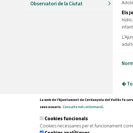
Adole
Observatori de la Ciutat
Els j
hídri
infan
L’Aju
adult
Norme
Tor
La web de l'Ajuntament de Cerdanyola del Vallès fa serv
seus usuaris.
Consulta més informació
.
Pl. Fran
Cookies funcionals
08290 C
Cookies necessaries per el funcionament corr
Tel. 935
Cookies analítiques