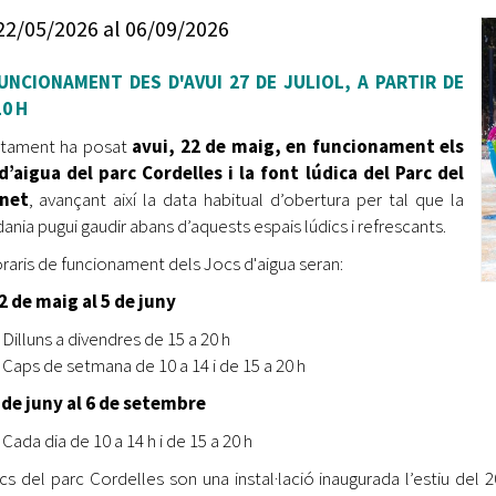
Oberta la convocatòria d'Ajuts per a l'autoocupació
22/05/2026
al
06/09/2026
jove 2026
UNCIONAMENT DES D'AVUI 27 DE JULIOL, A PARTIR DE
Cerdanyola opta a més de 5 milions d'euros del Pla de
Barris per transformar les Fontetes, Quatre Cantons i
10 H
l'entorn de l'avinguda Catalunya
ntament ha posat
avui, 22 de maig, en funcionament els
d’aigua del parc Cordelles i la font lúdica del Parc del
El FIT presenta el cartell de la seva 16a edició i dona el
net
, avançant així la data habitual d’obertura per tal que la
tret de sortida al festival
dania pugui gaudir abans d’aquests espais lúdics i refrescants.
L’Ajuntament reparteix ulleres gratuïtes per veure
oraris de funcionament dels Jocs d'aigua seran:
l'eclipsi solar
2 de maig al 5 de juny
Dilluns a divendres de 15 a 20 h
Caps de setmana de 10 a 14 i de 15 a 20 h
 de juny al 6 de setembre
Cada dia de 10 a 14 h i de 15 a 20 h
ocs del parc Cordelles son una instal·lació inaugurada l’estiu del 