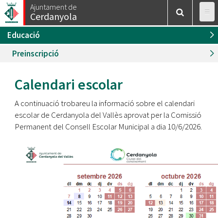
Esteu
Vés
Ajuntament de
Inici
/
Educació
Cerdanyola
al
aquí
contingut
Educació
Preinscripció
Calendari escolar
A continuació trobareu la informació sobre el calendari
escolar de Cerdanyola del Vallès aprovat per la Comissió
Permanent del Consell Escolar Municipal a dia 10/6/2026.