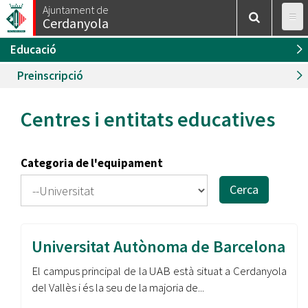
Esteu
Vés
Ajuntament de
Inici
/
Educació
Cerdanyola
al
aquí
contingut
Educació
Preinscripció
Centres i entitats educatives
Categoria de l'equipament
Cerca
Universitat Autònoma de Barcelona
El campus principal de la UAB està situat a Cerdanyola
del Vallès i és la seu de la majoria de...