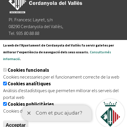
Pl. Francesc Layret, s/n
08290 Cerdanyola del Vallès,
Tel. 935 80 88 88
Segueix-nos a:
La web de l'Ajuntament de Cerdanyola del Vallès fa servir galetes per
millorar l'experiència de navegació dels seus usuaris.
Consulta més
informació
.
Subscriu-te al nostre butlletí
Cookies funcionals
Cookies necessaries per el funcionament correcte de la web
Cookies analítiques
|
|
|
Inici
Avís legal
Protecció de dades
Mapa del lloc
Anàlisis d'estadístiques que permeten millorar els serveis del
|
Accessibilitat
portal web
Cookies publicitàries
Cookies de tercers amb finalitat publicitària
Acceptar