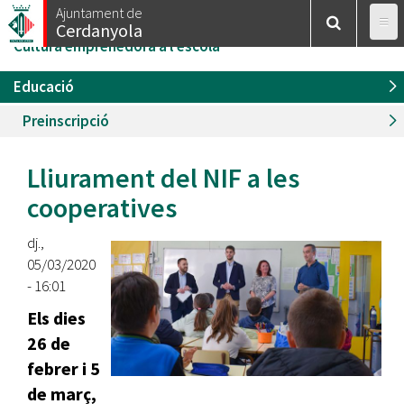
Esteu
Vés
Ajuntament de
Inici
/
Educació
/
Projecte Educatiu de Cerdanyola
/
Cerdanyola
al
aquí
Cultura emprenedora a l'escola
contingut
Educació
Preinscripció
Lliurament del NIF a les
cooperatives
dj.,
05/03/2020
- 16:01
Els dies
26 de
febrer i 5
de març,