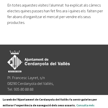
En totes aquestes visites l’alumnat ha explicat als càrrecs
electes quines passes han fet fins ara i quines els falten per
fer abans d'organitzar el mercat per vendre els seus
productes.
Pl. Francesc Layret, s/n
08290 Cerdanyola del Vallès,
Tel. 935 80 88 88
Segueix-nos a:
La web de l'Ajuntament de Cerdanyola del Vallès fa servir galetes per
millorar l'experiència de navegació dels seus usuaris.
Consulta més