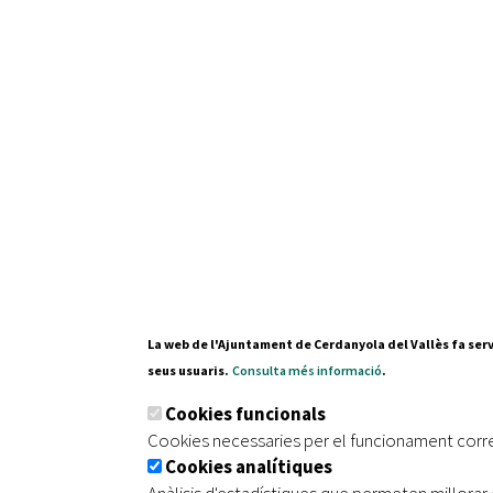
Recursos Humans
Del
26/06/2026
al
30/08/2026
Patis oberts temporada d'estiu
Del
13/06/2026
al
08/09/2026
Piscines d'estiu a Cerdanyola
Del
01/06/2026
al
30/09/2026
Refugis climàtics a Cerdanyola
Del
22/05/2026
al
06/09/2026
Jocs d'aigua del Parc Cordelles
Del
01/07/2024
al
31/08/2026
Decorem! Conte 'La truita de nabius'
La web de l'Ajuntament de Cerdanyola del Vallès fa serv
seus usuaris.
Consulta més informació
.
Cookies funcionals
Cookies necessaries per el funcionament corr
Cookies analítiques