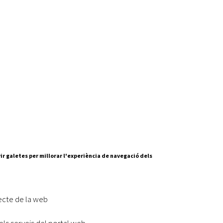
Oberta la convocatòria d'Ajuts per a l'autoocupació
jove 2026
Cerdanyola opta a més de 5 milions d'euros del Pla de
Barris per transformar les Fontetes, Quatre Cantons i
l'entorn de l'avinguda Catalunya
El FIT presenta el cartell de la seva 16a edició i dona el
tret de sortida al festival
L’Ajuntament reparteix ulleres gratuïtes per veure
l'eclipsi solar
ir galetes per millorar l'experiència de navegació dels
ecte de la web