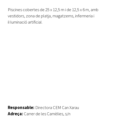
Piscines cobertes de 25 x 12,5 m i de 12,5 x 6 m, amb
vestidors, zona de platja, magatzems, infermeria i
il·luminació artificial.
Responsable:
Directora CEM Can Xarau
Adreça:
Carrer de les Camèlies, s/n