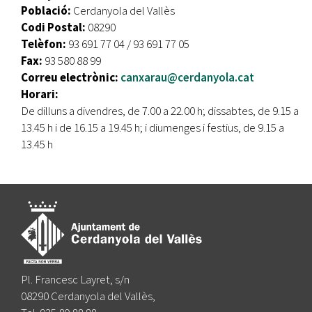
Població:
Cerdanyola del Vallès
Codi Postal:
08290
Telèfon:
93 691 77 04 / 93 691 77 05
Fax:
93 580 88 99
Correu electrònic:
canxarau@cerdanyola.cat
Horari:
De dilluns a divendres, de 7.00 a 22.00 h; dissabtes, de 9.15 a
13.45 h i de 16.15 a 19.45 h; i diumenges i festius, de 9.15 a
13.45 h
Pl. Francesc Layret, s/n
08290 Cerdanyola del Vallès,