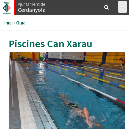
Vés
Ajuntament de
Cerdanyola
al
contingut
Esteu
Inici
/
Guia
aquí
Piscines Can Xarau