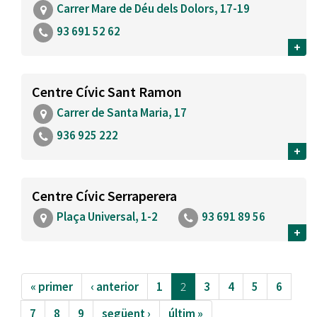
Carrer Mare de Déu dels Dolors, 17-19
93 691 52 62
+
Centre Cívic Sant Ramon
Carrer de Santa Maria, 17
936 925 222
+
Centre Cívic Serraperera
Plaça Universal, 1-2
93 691 89 56
+
« primer
‹ anterior
1
2
3
4
5
6
7
8
9
següent ›
últim »