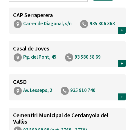
CAP Serraperera
Carrer de Diagonal, s/n
935 806 363
+
Casal de Joves
Pg. del Pont, 45
93 580 58 69
+
CASD
Av. Lesseps, 2
935 910 740
+
Cementiri Municipal de Cerdanyola del
Vallès