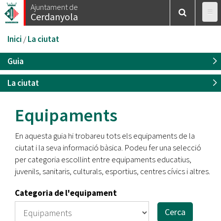
Vés
Ajuntament de
Cerdanyola
al
contingut
Esteu
Inici
/
La ciutat
aquí
Guia
La ciutat
Equipaments
En aquesta guia hi trobareu tots els equipaments de la
ciutat i la seva informació bàsica. Podeu fer una selecció
per categoria escollint entre equipaments educatius,
juvenils, sanitaris, culturals, esportius, centres cívics i altres.
Categoria de l'equipament
Cerca