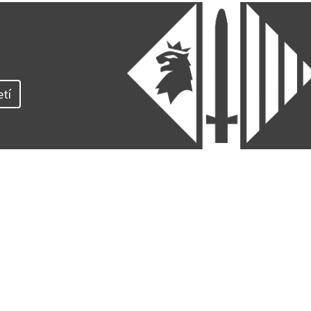
Ètica i Integritat
Entitats
Retiment de Comptes
Equipaments
etí
Accés a Informació Pública
Mercats Municipals
Dades Obertes
Webs Municipals
Catàleg de Serveis i Tràmits