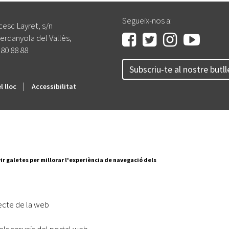
Oberta la convocatòria d'Ajuts per a l'autoocupació
jove 2026
Segueix-nos a:
cesc Layret, s/n
erdanyola del Vallès,
Cerdanyola opta a més de 5 milions d'euros del Pla de
Barris per transformar les Fontetes, Quatre Cantons i
 80 88 88
l'entorn de l'avinguda Catalunya
Subscriu-te al nostre butll
El FIT presenta el cartell de la seva 16a edició i dona el
|
l lloc
Accessibilitat
tret de sortida al festival
L’Ajuntament reparteix ulleres gratuïtes per veure
l'eclipsi solar
ir galetes per millorar l'experiència de navegació dels
ecte de la web