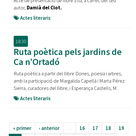
Acte de presentació de llibre
Ella,
a càrrec del seu
autor,
Damià del Clot.
Actes literaris
18:30
Ruta poètica pels jardins de
Ca n’Ortadó
Ruta poètica a partir del llibre Dones, poesia i arbres,
amb la participació de Margalida Capellà i Marta Pérez
Sierra, curadores del llibre; i Esperança Castells, M.
Actes literaris
« primer
‹ anterior
…
16
17
18
19