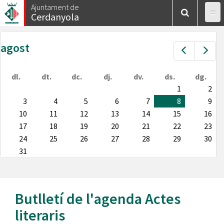
Vés
Ajuntament de
Cerdanyola
al
contingut
agost
Prev
Nex
dl.
dt.
dc.
dj.
dv.
ds.
dg.
1
2
3
4
5
6
7
8
9
10
11
12
13
14
15
16
17
18
19
20
21
22
23
24
25
26
27
28
29
30
31
Butlletí de l'agenda
Actes
literaris