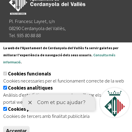
Pl. Francesc Layret, s/n
08290 Cerdanyola del Vallès,
Tel. 935 80 88 88
Segueix-nos a:
La web de l'Ajuntament de Cerdanyola del Vallès fa servir galetes per
millorar l'experiència de navegació dels seus usuaris.
Consulta més
informació
.
Subscriu-te al nostre butlletí
Cookies funcionals
Cookies necessaries per el funcionament correcte de la web
Cookies analítiques
|
|
|
Inici
Avís legal
Protecció de dades
Mapa del lloc
Anàlisis d'estadístiques que permeten millorar els serveis del
|
Accessibilitat
portal web
Cookies publicitàries
Cookies de tercers amb finalitat publicitària
Acceptar