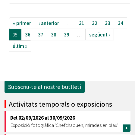
« primer
‹ anterior
…
31
32
33
34
35
36
37
38
39
…
següent ›
últim »
Subscriu-te al nostre butlletí
Activitats temporals o exposicions
Del
02/09/2026
al
30/09/2026
Exposició fotogràfica 'Chefchaouen, mirades en blau'
+