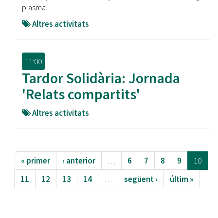
plasma.
Altres activitats
11:00
Tardor Solidària: Jornada
'Relats compartits'
Altres activitats
« primer
‹ anterior
…
6
7
8
9
10
11
12
13
14
…
següent ›
últim »