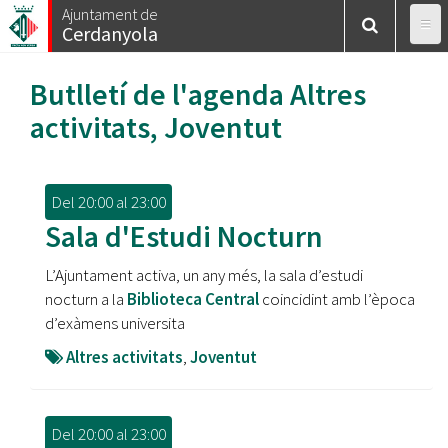
Vés
Ajuntament de
Cerdanyola
al
contingut
Butlletí de l'agenda
Altres
activitats
,
Joventut
Del
20:00
al
23:00
Sala d'Estudi Nocturn
L’Ajuntament activa, un any més, la sala d’estudi
nocturn a la
Biblioteca Central
coincidint amb l’època
d’exàmens universita
Altres activitats
,
Joventut
Del
20:00
al
23:00