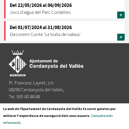
Del
22/05/2026
al
06/09/2026
Jocs d'aigua del Parc Cordelles
+
Del
01/07/2024
al
31/08/2026
Decorem! Conte 'La truita de nabius'
+
Pl. Francesc Layret, s/n
08290 Cerdanyola del Vallès,
Tel. 935 80 88 88
Segueix-nos a:
La web de l'Ajuntament de Cerdanyola del Vallès fa servir galetes per
millorar l'experiència de navegació dels seus usuaris.
Consulta més
informació
.