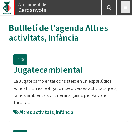
Vés
Ajuntament de
Cerdanyola
al
contingut
Butlletí de l'agenda
Altres
activitats
,
Infància
11:30
Jugatecambiental
La Jugatecambiental consisteix en un espai lúdic i
educatiu on es pot gaudir de diverses activitats: jocs,
tallers ambientals o itineraris guiats pel Parc del
Turonet.
Altres activitats
,
Infància