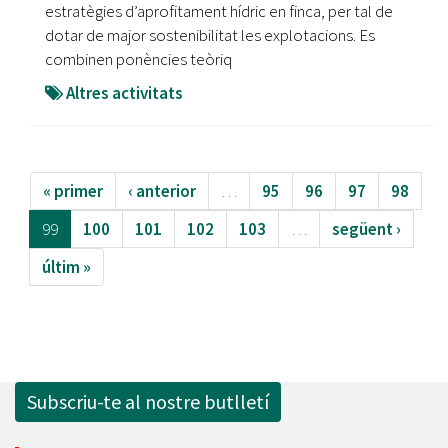
estratègies d’aprofitament hídric en finca, per tal de
dotar de major sostenibilitat les explotacions. Es
combinen ponències teòriq
Altres activitats
« primer
‹ anterior
…
95
96
97
98
99
100
101
102
103
…
següent ›
últim »
Subscriu-te al nostre butlletí