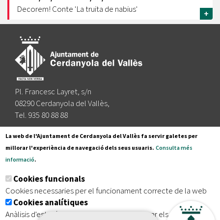
Decorem! Conte 'La truita de nabius'
+
Pl. Francesc Layret, s/n
08290 Cerdanyola del Vallès,
Tel. 935 80 88 88
Segueix-nos a:
La web de l'Ajuntament de Cerdanyola del Vallès fa servir galetes per
millorar l'experiència de navegació dels seus usuaris.
Consulta més
informació
.
Subscriu-te al nostre butlletí
Cookies funcionals
Cookies necessaries per el funcionament correcte de la web
Cookies analítiques
|
|
|
Inici
Avís legal
Protecció de dades
Mapa del lloc
Anàlisis d'estadístiques que permeten millorar els serveis del
|
Accessibilitat