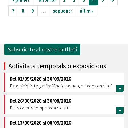
« primer
‹ anterior
1
2
3
4
5
6
7
8
9
…
següent ›
últim »
Subscriu-te al nostre butlletí
Activitats temporals o exposicions
Del
02/09/2026
al
30/09/2026
Exposició fotogràfica 'Chefchaouen, mirades en blau'
+
Del
26/06/2026
al
30/08/2026
Patis oberts temporada d'estiu
+
Del
13/06/2026
al
08/09/2026