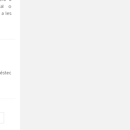
ial o
 a les
réstec
0