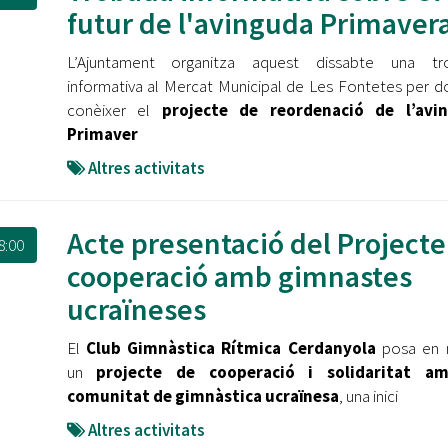
Oberta la convocatòria d'Ajuts per a l'autoocupació
futur de l'avinguda Primaver
jove 2026
L’Ajuntament organitza aquest dissabte una tr
Cerdanyola opta a més de 5 milions d'euros del Pla de
informativa al Mercat Municipal de Les Fontetes per d
Barris per transformar les Fontetes, Quatre Cantons i
conèixer el
projecte de reordenació de l’avi
l'entorn de l'avinguda Catalunya
Primaver
El FIT presenta el cartell de la seva 16a edició i dona el
Altres activitats
tret de sortida al festival
L’Ajuntament reparteix ulleres gratuïtes per veure
Acte presentació del Projecte
8:00
l'eclipsi solar
cooperació amb gimnastes
ucraïneses
El
Club Gimnàstica Rítmica Cerdanyola
posa en 
un
projecte de cooperació i solidaritat a
comunitat de gimnàstica ucraïnesa
, una inici
Altres activitats