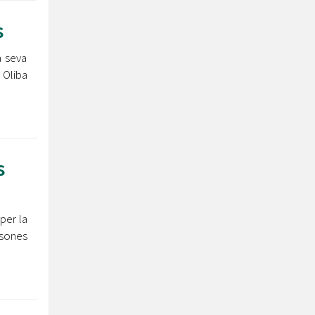
s
a seva
 Oliba
s
per la
rsones