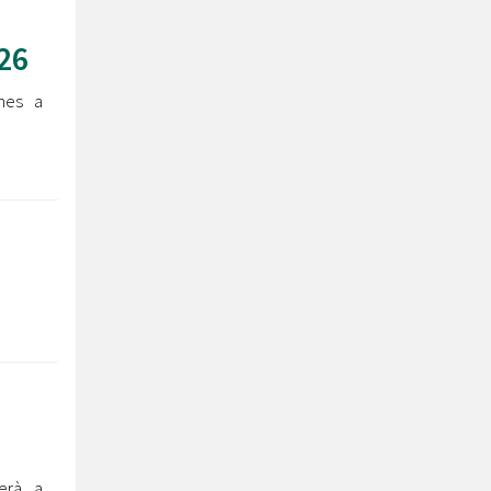
26
nes ​a
erà a