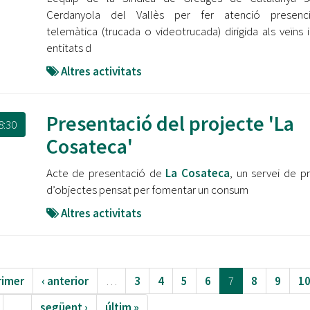
Cerdanyola del Vallès per fer atenció presenc
telemàtica (trucada o videotrucada) dirigida als veïns i
entitats d
Altres activitats
Presentació del projecte 'La
8:30
Cosateca'
Acte de presentació de
La Cosateca
, un servei de p
d’objectes pensat per fomentar un consum
Altres activitats
rimer
‹ anterior
…
3
4
5
6
7
8
9
1
…
següent ›
últim »