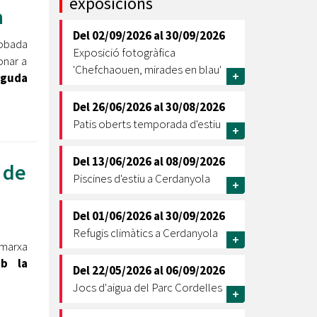
exposicions
a
Ètica i Integritat
Del
02/09/2026
al
30/09/2026
Entitats
obada
Exposició fotogràfica
onar a
Retiment de Comptes
'Chefchaouen, mirades en blau'
+
nguda
Equipaments
Accés a Informació Pública
Del
26/06/2026
al
30/08/2026
Patis oberts temporada d'estiu
Mercats Municipals
+
Dades Obertes
Del
13/06/2026
al
08/09/2026
 de
Webs Municipals
Catàleg de Serveis i Tràmits
Piscines d'estiu a Cerdanyola
+
Del
01/06/2026
al
30/09/2026
Refugis climàtics a Cerdanyola
+
marxa
mb la
Del
22/05/2026
al
06/09/2026
Jocs d'aigua del Parc Cordelles
+