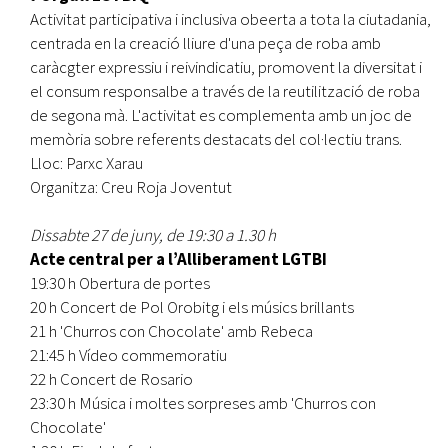
Activitat participativa i inclusiva obeerta a tota la ciutadania,
centrada en la creació lliure d'una peça de roba amb
caràcgter expressiu i reivindicatiu, promovent la diversitat i
el consum responsalbe a través de la reutilització de roba
de segona mà. L'activitat es complementa amb un joc de
memòria sobre referents destacats del col·lectiu trans.
Lloc: Parxc Xarau
Organitza: Creu Roja Joventut
Dissabte 27 de juny, de 19:30 a 1.30 h
Acte central per a l’Alliberament LGTBI
19:30 h Obertura de portes
20 h Concert de Pol Orobitg i els músics brillants
21 h 'Churros con Chocolate' amb Rebeca
21:45 h Vídeo commemoratiu
22 h Concert de Rosario
23:30 h Música i moltes sorpreses amb 'Churros con
Chocolate'