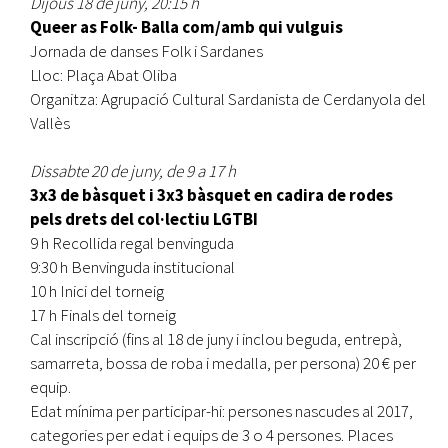
Dijous 18 de juny, 20:15 h
Queer as Folk- Balla com/amb qui vulguis
Jornada de danses Folk i Sardanes
Lloc: Plaça Abat Oliba
Organitza: Agrupació Cultural Sardanista de Cerdanyola del
Vallès
Dissabte 20 de juny, de 9 a 17 h
3x3 de bàsquet i 3x3 bàsquet en cadira de rodes
pels drets del col·lectiu LGTBI
9 h Recollida regal benvinguda
9:30 h Benvinguda institucional
10 h Inici del torneig
17 h Finals del torneig
Cal inscripció (fins al 18 de juny i inclou beguda, entrepà,
samarreta, bossa de roba i medalla, per persona) 20 € per
equip.
Edat mínima per participar-hi: persones nascudes al 2017,
categories per edat i equips de 3 o 4 persones. Places