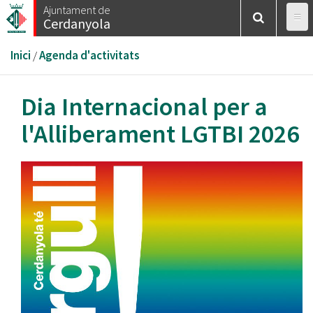
Vés
Ajuntament de
Cerdanyola
al
contingut
Esteu
Inici
/
Agenda d'activitats
aquí
Dia Internacional per a
l'Alliberament LGTBI 2026