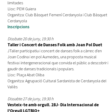
limitades
Lloc: PEM Guiera
Organitza: Club Bàsquet Femení Cerdanyola i Club Bàsquet
Cerdanyola
Inscripcions
Dissbate 20 de juny, 19:30 h
Taller i Concert de Danses Folk amb Joan Pol Duet
JTaller participatiu i concert de danses folk a càrrec d'en
Joan Codina i en pol Aumedes, una proposta musical
festiva i intergeneracional que convida el públic a descobrir i
gaudir de danses tradicionals i populars.
Lloc: Plaça Abat Oliba
Organitza: Agrupació Cultural Sardanista de Cerdanyola del
Vallès
Dissabte 27 de juny, 19:30 h
Vesteix-te amb orgull. 28J- Dia Internacional de
l'Orgull LGTBIQ+