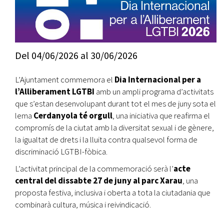
Del
04/06/2026
al
30/06/2026
L’Ajuntament commemora el
Dia Internacional per a
l’Alliberament LGTBI
amb un ampli programa d’activitats
que s’estan desenvolupant durant tot el mes de juny sota el
lema
Cerdanyola té orgull
, una iniciativa que reafirma el
compromís de la ciutat amb la diversitat sexual i de gènere,
la igualtat de drets i la lluita contra qualsevol forma de
discriminació LGTBI-fòbica.
L’activitat principal de la commemoració serà l’
acte
central del dissabte 27 de juny al parc Xarau
, una
proposta festiva, inclusiva i oberta a tota la ciutadania que
combinarà cultura, música i reivindicació.