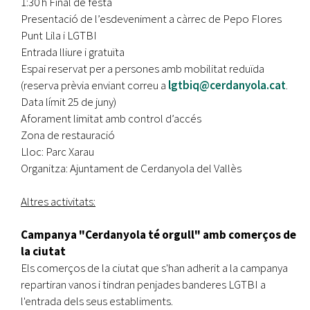
1:30 h Final de festa
Presentació de l’esdeveniment a càrrec de Pepo Flores
Punt Lila i LGTBI
Entrada lliure i gratuïta
Espai reservat per a persones amb mobilitat reduïda
(reserva prèvia enviant correu a
lgtbiq@cerdanyola.cat
.
Data límit 25 de juny)
Aforament limitat amb control d’accés
Zona de restauració
Lloc: Parc Xarau
Organitza: Ajuntament de Cerdanyola del Vallès
Altres activitats:
Campanya "Cerdanyola té orgull" amb comerços de
la ciutat
Els comerços de la ciutat que s'han adherit a la campanya
repartiran vanos i tindran penjades banderes LGTBI a
l'entrada dels seus establiments.