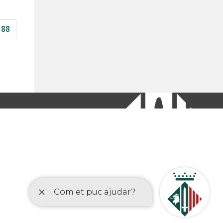
88
etí