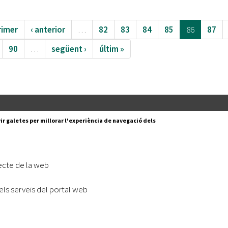
rimer
‹ anterior
…
82
83
84
85
86
87
90
…
següent ›
últim »
Segueix-nos a:
cesc Layret, s/n
ir galetes per millorar l'experiència de navegació dels
erdanyola del Vallès,
 80 88 88
Subscriu-te al nostre butll
ecte de la web
|
l lloc
Accessibilitat
els serveis del portal web