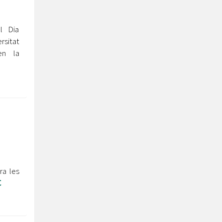
l Dia
rsitat
en la
ra les
C