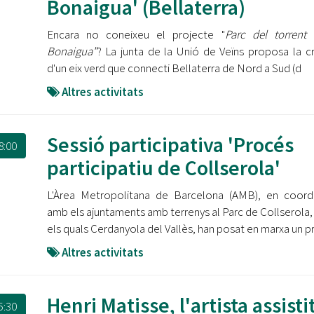
Bonaigua' (Bellaterra)
Encara no coneixeu el projecte "
Parc del torrent
Bonaigua"
? La junta de la Unió de Veïns proposa la c
d'un eix verd que connecti Bellaterra de Nord a Sud (d
Altres activitats
Sessió participativa 'Procés
8:00
participatiu de Collserola'
L'Àrea Metropolitana de Barcelona (AMB), en coord
amb els ajuntaments amb terrenys al Parc de Collserola,
els quals Cerdanyola del Vallès, han posat en marxa un p
Altres activitats
Henri Matisse, l'artista assistit
5:30