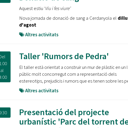
Oberta la convocatòria d'Ajuts per a l'autoocupació
Aquest estiu '
Viu i fes viure'
jove 2026
Nova jornada de donació de sang a Cerdanyola el
dill
Cerdanyola opta a més de 5 milions d'euros del Pla de
d'agost
Barris per transformar les Fontetes, Quatre Cantons i
l'entorn de l'avinguda Catalunya
Altres activitats
El FIT presenta el cartell de la seva 16a edició i dona el
tret de sortida al festival
Taller 'Rumors de Pedra'
Del
1:00
L’Ajuntament reparteix ulleres gratuïtes per veure
El taller està orientat a construir un mur de plàstic en un 
al
l'eclipsi solar
públic molt concorregut com a representació dels
4:00
estereotips, prejudicis i rumors que es tenen sobre les p
Altres activitats
Presentació del projecte
9:30
urbanístic 'Parc del torrent de