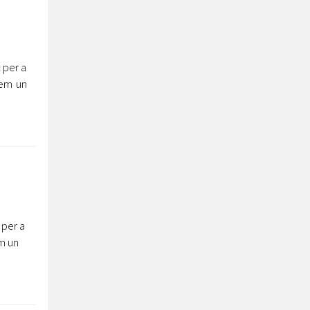
 per a
tem un
 per a
m un