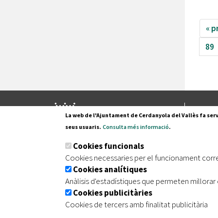
« p
89
Pl. Fran
La web de l'Ajuntament de Cerdanyola del Vallès fa serv
08290 C
seus usuaris.
Consulta més informació
.
Tel. 935
Cookies funcionals
Cookies necessaries per el funcionament corr
Cookies analítiques
|
|
|
Inici
Avís legal
Protecció de dades
Mapa de
Anàlisis d'estadístiques que permeten millorar 
Cookies publicitàries
Cookies de tercers amb finalitat publicitària