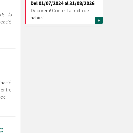
Del
01/07/2024
al
31/08/2026
Decorem! Conte 'La truita de
 de la
nabius'
+
reació
inació
 entre
roc
: