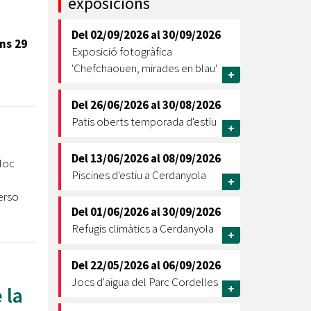
exposicions
Ètica i Integritat
Del
02/09/2026
al
30/09/2026
Entitats
uns 29
Exposició fotogràfica
Retiment de Comptes
'Chefchaouen, mirades en blau'
+
Equipaments
Accés a Informació Pública
Del
26/06/2026
al
30/08/2026
Patis oberts temporada d'estiu
Mercats Municipals
+
Dades Obertes
Del
13/06/2026
al
08/09/2026
lloc
Webs Municipals
Catàleg de Serveis i Tràmits
Piscines d'estiu a Cerdanyola
+
erso
Del
01/06/2026
al
30/09/2026
Refugis climàtics a Cerdanyola
+
Del
22/05/2026
al
06/09/2026
Jocs d'aigua del Parc Cordelles
+
 la