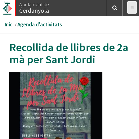
Vés
Ajuntament de
Cerdanyola
al
contingut
Esteu
Inici
/
Agenda d'activitats
aquí
Recollida de llibres de 2a
mà per Sant Jordi