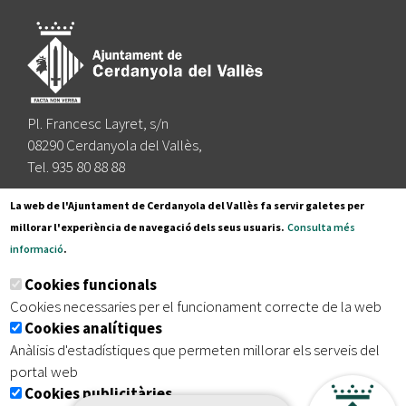
Pl. Francesc Layret, s/n
08290 Cerdanyola del Vallès,
Tel. 935 80 88 88
Segueix-nos a:
La web de l'Ajuntament de Cerdanyola del Vallès fa servir galetes per
millorar l'experiència de navegació dels seus usuaris.
Consulta més
informació
.
Subscriu-te al nostre butlletí
Cookies funcionals
Cookies necessaries per el funcionament correcte de la web
Cookies analítiques
|
|
|
Inici
Avís legal
Protecció de dades
Mapa del lloc
Anàlisis d'estadístiques que permeten millorar els serveis del
|
Accessibilitat
portal web
Cookies publicitàries