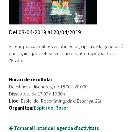
Del
03/04/2019
al
20/04/2019
Si tens per casa llibres en bon estat, siguin de la generació
que siguin, i ja no els vulguis, no dubtis en apropar-los a
l'Esplai.
Horari de recollida:
De dilluns a divendres, de 18.00 a 20.00h
Dissabtes, de 17.00 a 19.30h
Lloc:
Esplai del Roser (avinguda d'Espanya, 21)
Organitza
:
Esplai del Roser
Tornar al llistat de l'agenda d'activitats