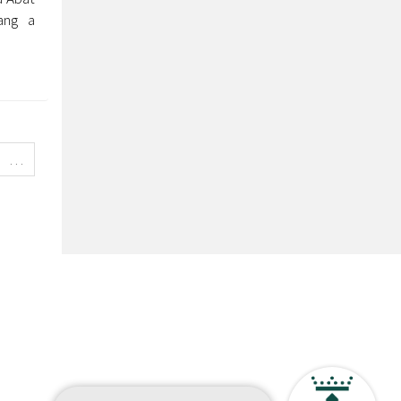
ang a
…
etí