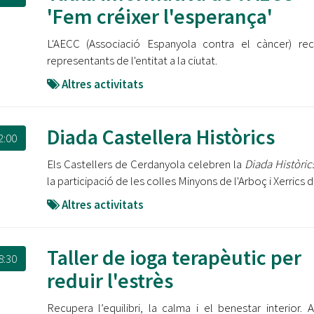
Oberta la convocatòria d'Ajuts per a l'autoocupació
'Fem créixer l'esperança'
jove 2026
L'AECC (Associació Espanyola contra el càncer) re
Cerdanyola opta a més de 5 milions d'euros del Pla de
representants de l'entitat a la ciutat.
Barris per transformar les Fontetes, Quatre Cantons i
l'entorn de l'avinguda Catalunya
Altres activitats
El FIT presenta el cartell de la seva 16a edició i dona el
tret de sortida al festival
Diada Castellera Històrics
2:00
L’Ajuntament reparteix ulleres gratuïtes per veure
Els Castellers de Cerdanyola celebren la
Diada Històric
l'eclipsi solar
la participació de les colles Minyons de l'Arboç i Xerrics 
Altres activitats
Taller de ioga terapèutic per
8:30
reduir l'estrès
Recupera l’equilibri, la calma i el benestar interior. 