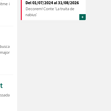
Del
01/07/2024
al
31/08/2026
itme i
Decorem! Conte 'La truita de
nabius'
+
a busca
 major
t
ossada