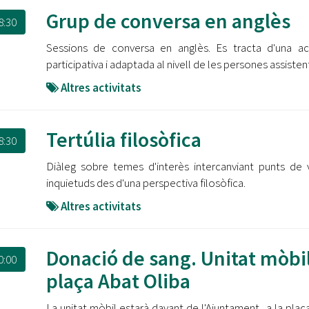
Grup de conversa en anglès
8:30
Sessions de conversa en anglès. Es tracta d'una act
participativa i adaptada al nivell de les persones assisten
Altres activitats
Tertúlia filosòfica
8:30
Diàleg sobre temes d'interès intercanviant punts de v
inquietuds des d'una perspectiva filosòfica.
Altres activitats
Donació de sang. Unitat mòbi
0:00
plaça Abat Oliba
La unitat mòbil estarà davant de l'Ajuntament
,
a la plaç