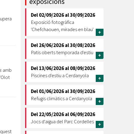
exposicions
Ètica i Integritat
Del
02/09/2026
al
30/09/2026
Entitats
cupera
Exposició fotogràfica
Retiment de Comptes
'Chefchaouen, mirades en blau'
+
Equipaments
Accés a Informació Pública
Del
26/06/2026
al
30/08/2026
Patis oberts temporada d'estiu
Mercats Municipals
+
Dades Obertes
Del
13/06/2026
al
08/09/2026
s
amb
Webs Municipals
Catàleg de Serveis i Tràmits
Piscines d'estiu a Cerdanyola
d'Olot
+
Del
01/06/2026
al
30/09/2026
Refugis climàtics a Cerdanyola
+
Del
22/05/2026
al
06/09/2026
Jocs d'aigua del Parc Cordelles
+
Aquest