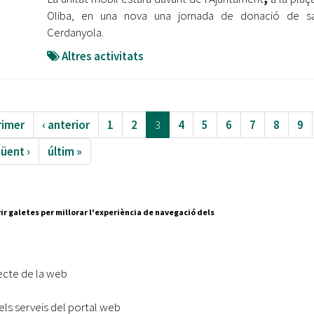
Oliba, en una nova una jornada de donació de s
Cerdanyola.
Altres activitats
rimer
‹ anterior
1
2
3
4
5
6
7
8
9
üent ›
últim »
ir galetes per millorar l'experiència de navegació dels
Segueix-nos a:
cesc Layret, s/n
erdanyola del Vallès,
ecte de la web
 80 88 88
els serveis del portal web
Subscriu-te al nostre butll