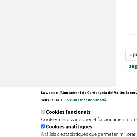
« p
seg
La web de l'Ajuntament de Cerdanyola del Vallès fa serv
seus usuaris.
Consulta més informació
.
Pl. Fran
Cookies funcionals
08290 C
Cookies necessaries per el funcionament corr
Tel. 935
Cookies analítiques
Anàlisis d'estadístiques que permeten millorar 