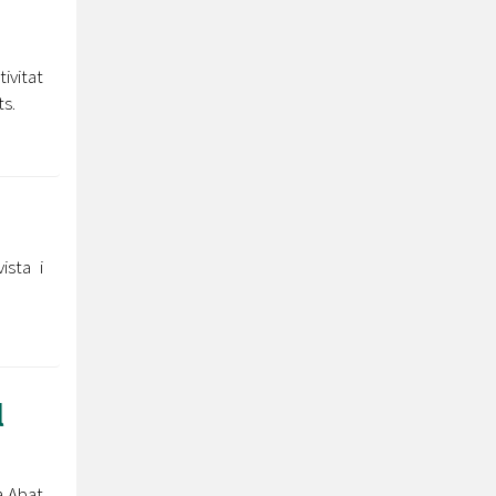
ivitat
ts.
ista i
l
a Abat