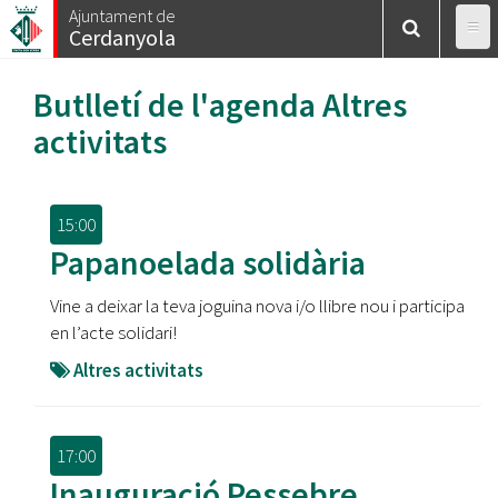
Vés
Ajuntament de
Cerdanyola
al
contingut
Butlletí de l'agenda
Altres
activitats
15:00
Papanoelada solidària
Vine a deixar la teva joguina nova i/o llibre nou i participa
en l’acte solidari!
Altres activitats
17:00
Inauguració Pessebre