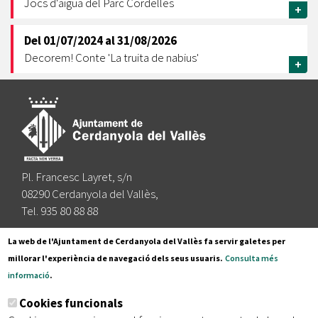
Jocs d'aigua del Parc Cordelles
+
Del
01/07/2024
al
31/08/2026
Decorem! Conte 'La truita de nabius'
+
Pl. Francesc Layret, s/n
08290 Cerdanyola del Vallès,
Tel. 935 80 88 88
Segueix-nos a:
La web de l'Ajuntament de Cerdanyola del Vallès fa servir galetes per
millorar l'experiència de navegació dels seus usuaris.
Consulta més
informació
.
Subscriu-te al nostre butlletí
Cookies funcionals