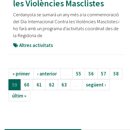
les Violències Masclistes
Cerdanyola se sumarà un any més a la commemoració
del Dia Internacional Contra les Violències Masclistes i
ho farà amb un programa d’activitats coordinat des de
la Regidoria de
Altres activitats
« primer
‹ anterior
…
55
56
57
58
59
60
61
62
63
…
següent ›
últim »