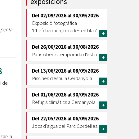
exposicions
Ètica i Integritat
Del
02/09/2026
al
30/09/2026
Entitats
Exposició fotogràfica
Retiment de Comptes
per la
'Chefchaouen, mirades en blau'
+
Equipaments
Accés a Informació Pública
Del
26/06/2026
al
30/08/2026
Patis oberts temporada d'estiu
Mercats Municipals
+
Dades Obertes
8
Del
13/06/2026
al
08/09/2026
Webs Municipals
Catàleg de Serveis i Tràmits
Piscines d'estiu a Cerdanyola
+
i de
Del
01/06/2026
al
30/09/2026
Refugis climàtics a Cerdanyola
+
Del
22/05/2026
al
06/09/2026
Jocs d'aigua del Parc Cordelles
+
zar-la