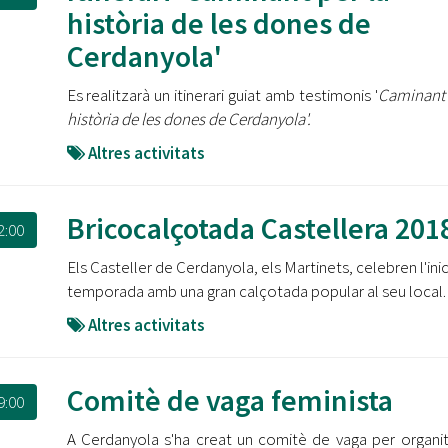
Oberta la convocatòria d'Ajuts per a l'autoocupació
història de les dones de
jove 2026
Cerdanyola'
Cerdanyola opta a més de 5 milions d'euros del Pla de
Es realitzarà un itinerari guiat amb testimonis '
Caminant 
Barris per transformar les Fontetes, Quatre Cantons i
l'entorn de l'avinguda Catalunya
història de les dones de Cerdanyola'.
Altres activitats
El FIT presenta el cartell de la seva 16a edició i dona el
tret de sortida al festival
Bricocalçotada Castellera 201
L’Ajuntament reparteix ulleres gratuïtes per veure
2:00
l'eclipsi solar
Els Casteller de Cerdanyola, els Martinets, celebren l'inic
temporada amb una gran calçotada popular al seu local.
Altres activitats
Comitè de vaga feminista
9:00
A Cerdanyola s'ha creat un comitè de vaga per organit