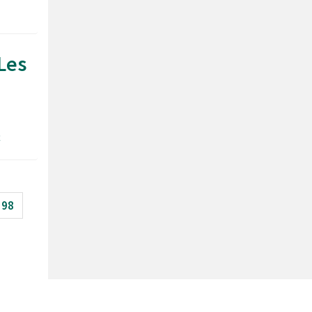
Les
ç
98