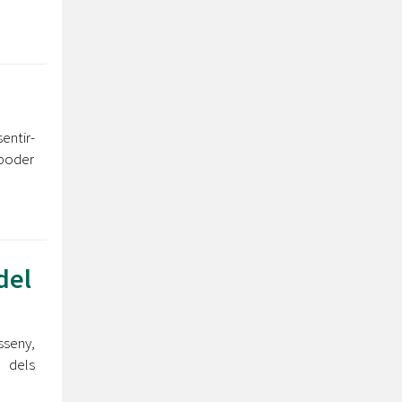
entir-
 poder
del
sseny,
 dels