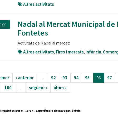
Altres activitats
Nadal al Mercat Municipal de 
0:00
Fontetes
Activitats de Nadal al mercat:
Altres activitats
,
Fires i mercats
,
Infància
,
Comer
rimer
‹ anterior
…
92
93
94
95
96
97
100
…
següent ›
últim »
ir galetes per millorar l'experiència de navegació dels