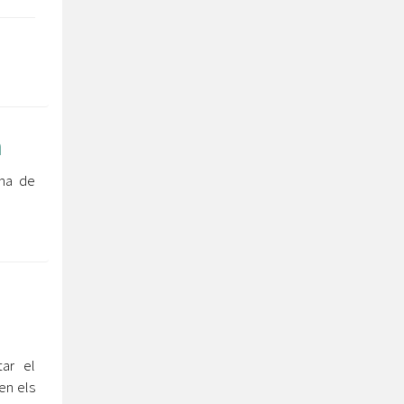
n
ina de
ar el
en els