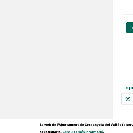
1
« p
99
La web de l'Ajuntament de Cerdanyola del Vallès fa serv
seus usuaris.
Consulta més informació
.