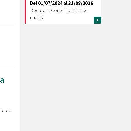
Del
01/07/2024
al
31/08/2026
Decorem! Conte 'La truita de
nabius'
+
xa
 27 de