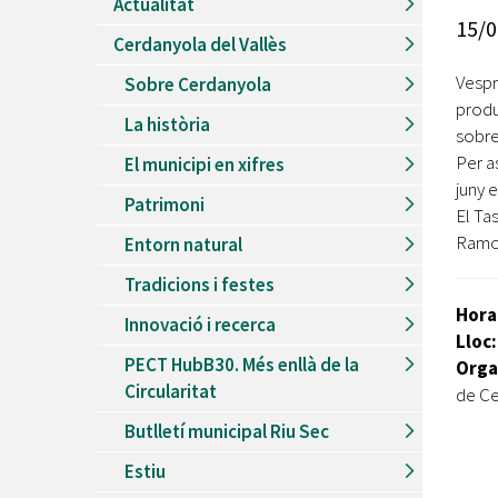
Actualitat
Recursos Humans
15/0
Cerdanyola del Vallès
Del
26/06/2026
al
30/08/2026
Patis oberts temporada d'estiu
Vespr
Sobre Cerdanyola
produ
Del
13/06/2026
al
08/09/2026
La història
Piscines d'estiu a Cerdanyola
sobre
Per as
El municipi en xifres
Del
01/06/2026
al
30/09/2026
juny 
Refugis climàtics a Cerdanyola
Patrimoni
El Tas
Del
22/05/2026
al
06/09/2026
Ramon
Entorn natural
Jocs d'aigua del Parc Cordelles
Tradicions i festes
Del
01/07/2024
al
31/08/2026
Decorem! Conte 'La truita de nabius'
Hora
Innovació i recerca
Lloc
PECT HubB30. Més enllà de la
Orga
Circularitat
de Ce
Butlletí municipal Riu Sec
Estiu