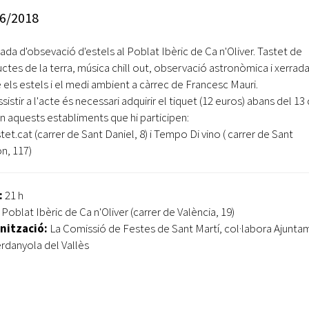
Oberta la convocatòria d'Ajuts per a l'autoocupació
6/2018
jove 2026
ada d'obsevació d'estels al Poblat Ibèric de Ca n'Oliver. Tastet de
Cerdanyola opta a més de 5 milions d'euros del Pla de
Barris per transformar les Fontetes, Quatre Cantons i
ctes de la terra, música chill out, observació astronòmica i xerrad
l'entorn de l'avinguda Catalunya
 els estels i el medi ambient a càrrec de Francesc Mauri.
sistir a l'acte és necessari adquirir el tiquet (12 euros) abans del 13
El FIT presenta el cartell de la seva 16a edició i dona el
en aquests establiments que hi participen:
tret de sortida al festival
tet.cat (carrer de Sant Daniel, 8) i Tempo Di vino ( carrer de Sant
, 117)
L’Ajuntament reparteix ulleres gratuïtes per veure
l'eclipsi solar
:
21 h
:
Poblat Ibèric de Ca n'Oliver (carrer de València, 19)
nització:
La Comissió de Festes de Sant Martí, col·labora Ajunta
rdanyola del Vallès