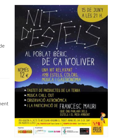
Ètica i Integritat
Entitats
Retiment de Comptes
a
Equipaments
Accés a Informació Pública
 de
Mercats Municipals
Dades Obertes
Webs Municipals
Catàleg de Serveis i Tràmits
ment