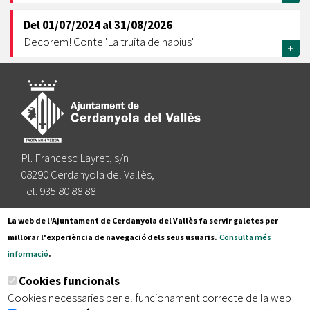
Del
01/07/2024
al
31/08/2026
Decorem! Conte 'La truita de nabius'
+
Pl. Francesc Layret, s/n
08290 Cerdanyola del Vallès,
Tel. 935 80 88 88
Segueix-nos a:
La web de l'Ajuntament de Cerdanyola del Vallès fa servir galetes per
millorar l'experiència de navegació dels seus usuaris.
Consulta més
informació
.
Subscriu-te al nostre butlletí
Cookies funcionals
Cookies necessaries per el funcionament correcte de la web