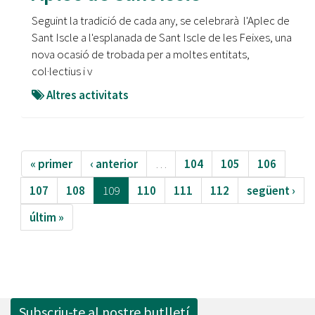
Seguint la tradició de cada any, se celebrarà l'Aplec de
Sant Iscle a l'esplanada de Sant Iscle de les Feixes, una
nova ocasió de trobada per a moltes entitats,
col·lectius i v
Altres activitats
« primer
‹ anterior
…
104
105
106
107
108
109
110
111
112
següent ›
últim »
Subscriu-te al nostre butlletí