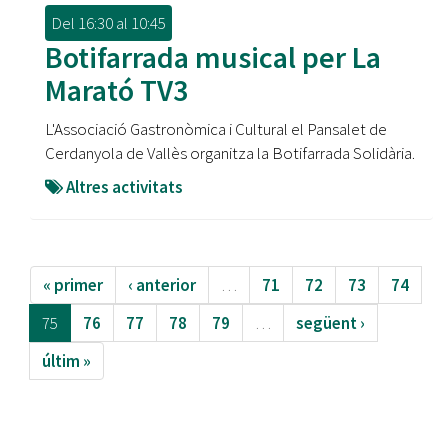
Del
16:30
al
10:45
Botifarrada musical per La
Marató TV3
L'Associació Gastronòmica i Cultural el Pansalet de
Cerdanyola de Vallès organitza la Botifarrada Solidària.
Altres activitats
« primer
‹ anterior
…
71
72
73
74
75
76
77
78
79
…
següent ›
últim »