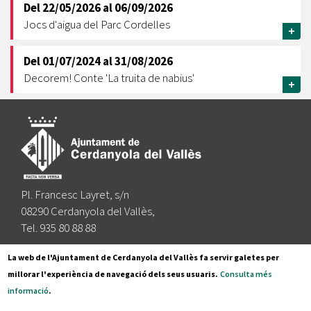
Del
22/05/2026
al
06/09/2026
Jocs d'aigua del Parc Cordelles
+
Del
01/07/2024
al
31/08/2026
Decorem! Conte 'La truita de nabius'
+
Pl. Francesc Layret, s/n
08290 Cerdanyola del Vallès,
Tel. 935 80 88 88
Segueix-nos a:
La web de l'Ajuntament de Cerdanyola del Vallès fa servir galetes per
millorar l'experiència de navegació dels seus usuaris.
Consulta més
informació
.