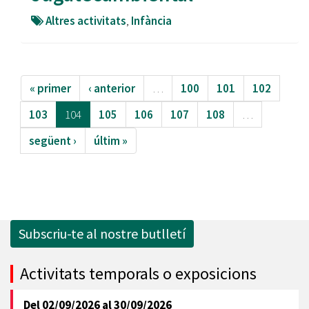
Altres activitats
,
Infància
« primer
‹ anterior
…
100
101
102
103
104
105
106
107
108
…
següent ›
últim »
Subscriu-te al nostre butlletí
Activitats temporals o exposicions
Del
02/09/2026
al
30/09/2026