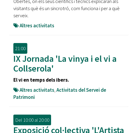
Obertes, on els seus científics i tècnics explicaran als
visitants què és un sincrotró, com funciona i per a què
serveix.
Altres activitats
21:00
IX Jornada 'La vinya i el vi a
Collserola'
El vi en temps dels ibers.
Altres activitats
,
Activitats del Servei de
Patrimoni
Del
10:00
al
20:00
Exposició col·lectiva 'L'Artista