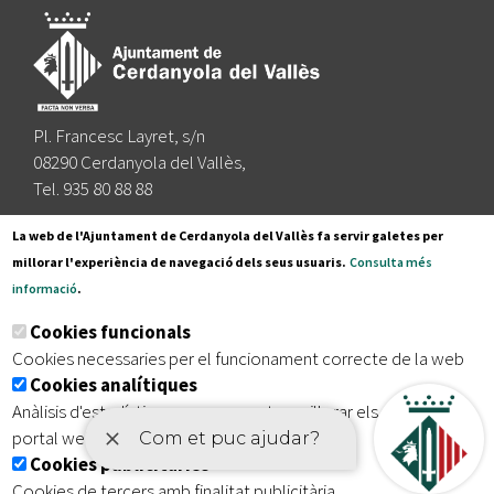
Pl. Francesc Layret, s/n
08290 Cerdanyola del Vallès,
Tel. 935 80 88 88
Segueix-nos a:
La web de l'Ajuntament de Cerdanyola del Vallès fa servir galetes per
millorar l'experiència de navegació dels seus usuaris.
Consulta més
informació
.
Subscriu-te al nostre butlletí
Cookies funcionals
Cookies necessaries per el funcionament correcte de la web
Cookies analítiques
|
|
|
Inici
Avís legal
Protecció de dades
Mapa del lloc
Anàlisis d'estadístiques que permeten millorar els serveis del
|
Accessibilitat
portal web
Cookies publicitàries
Cookies de tercers amb finalitat publicitària