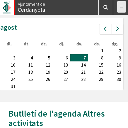
Vés
Ajuntament de
Cerdanyola
al
contingut
agost
Prev
Nex
dl.
dt.
dc.
dj.
dv.
ds.
dg.
1
2
3
4
5
6
7
8
9
10
11
12
13
14
15
16
17
18
19
20
21
22
23
24
25
26
27
28
29
30
31
Butlletí de l'agenda
Altres
activitats