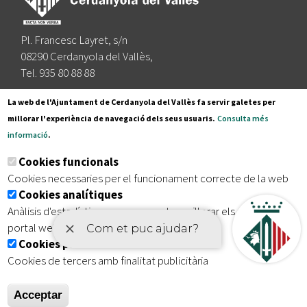
Pl. Francesc Layret, s/n
08290 Cerdanyola del Vallès,
Tel. 935 80 88 88
Segueix-nos a:
La web de l'Ajuntament de Cerdanyola del Vallès fa servir galetes per
millorar l'experiència de navegació dels seus usuaris.
Consulta més
informació
.
Subscriu-te al nostre butlletí
Cookies funcionals
Cookies necessaries per el funcionament correcte de la web
Cookies analítiques
|
|
|
Inici
Avís legal
Protecció de dades
Mapa del lloc
Anàlisis d'estadístiques que permeten millorar els serveis del
|
Accessibilitat
portal web
Cookies publicitàries
Cookies de tercers amb finalitat publicitària
Acceptar