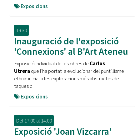
Exposicions
19:30
Inauguració de l'exposició
'Connexions' al B'Art Ateneu
Exposició individual de les obres de
Carlos
Utrera
que l'ha portat a evolucionar del puntillisme
ethnic inicial a les exploracions més abstractes de
taques q
Exposicions
Del
17:00
al
14:00
Exposició 'Joan Vizcarra'