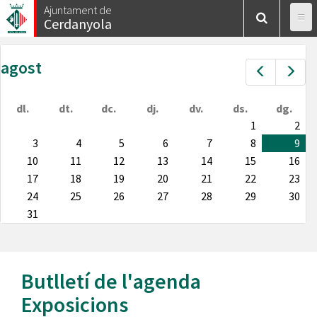
Vés
Ajuntament de
Cerdanyola
al
contingut
agost
Prev
Nex
dl.
dt.
dc.
dj.
dv.
ds.
dg.
1
2
3
4
5
6
7
8
9
10
11
12
13
14
15
16
17
18
19
20
21
22
23
24
25
26
27
28
29
30
31
Butlletí de l'agenda
Exposicions