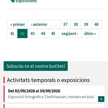
Exposicions
« primer
‹ anterior
…
37
38
39
40
41
42
43
44
45
següent ›
últim »
Subscriu-te al nostre butlletí
Activitats temporals o exposicions
Del
02/09/2026
al
30/09/2026
Exposició fotogràfica 'Chefchaouen, mirades en blau'
+