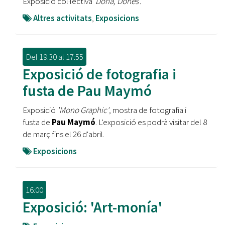
Exposició col·lectiva '
Dona, Dones'.
Altres activitats
,
Exposicions
Del
19:30
al
17:55
Exposició de fotografia i
fusta de Pau Maymó
Exposició
'Mono Graphic'
, mostra de fotografia i
fusta de
Pau Maymó
. L'exposició es podrà visitar del 8
de març fins el 26 d'abril.
Exposicions
16:00
Exposició: 'Art-monía'