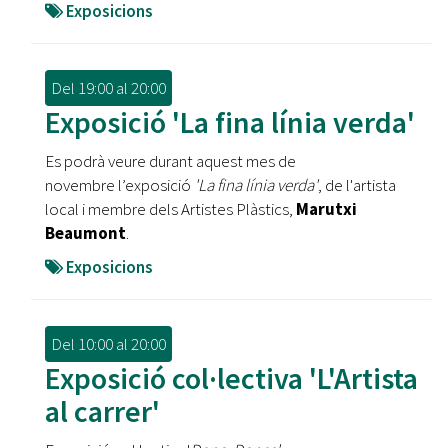
Exposicions
Del
19:00
al
20:00
Exposició 'La fina línia verda'
Es podrà veure durant aquest mes de
novembre l’exposició
'La fina línia verda'
, de l'artista
local i membre dels Artistes Plàstics,
Marutxi
Beaumont
.
Exposicions
Del
10:00
al
20:00
Exposició col·lectiva 'L'Artista
al carrer'