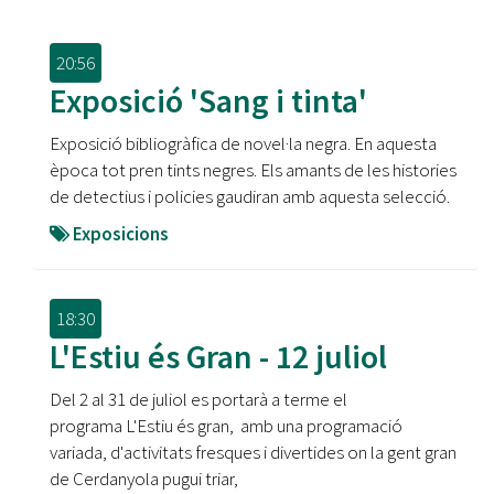
20:56
Exposició 'Sang i tinta'
Exposició bibliogràfica de novel·la negra. En aquesta
època tot pren tints negres. Els amants de les histories
de detectius i policies gaudiran amb aquesta selecció.
Exposicions
18:30
L'Estiu és Gran - 12 juliol
Del 2 al 31 de juliol es portarà a terme el
programa L'Estiu és gran, amb una programació
variada, d'activitats fresques i divertides on la gent gran
de Cerdanyola pugui triar,