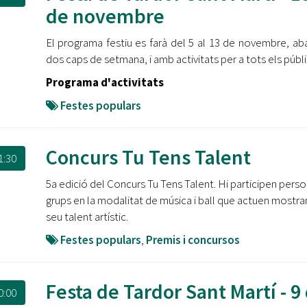
Oberta la convocatòria d'Ajuts per a l'autoocupació
de novembre
jove 2026
El programa festiu es farà del 5 al 13 de novembre, ab
Cerdanyola opta a més de 5 milions d'euros del Pla de
dos caps de setmana, i amb activitats per a tots els públi
Barris per transformar les Fontetes, Quatre Cantons i
l'entorn de l'avinguda Catalunya
Programa d'activitats
Festes populars
El FIT presenta el cartell de la seva 16a edició i dona el
tret de sortida al festival
Concurs Tu Tens Talent
L’Ajuntament reparteix ulleres gratuïtes per veure
1:30
l'eclipsi solar
5a edició del Concurs Tu Tens Talent. Hi participen pers
grups en la modalitat de música i ball que actuen mostran
seu talent artístic.
Festes populars
,
Premis i concursos
Festa de Tardor Sant Martí - 9
0:00