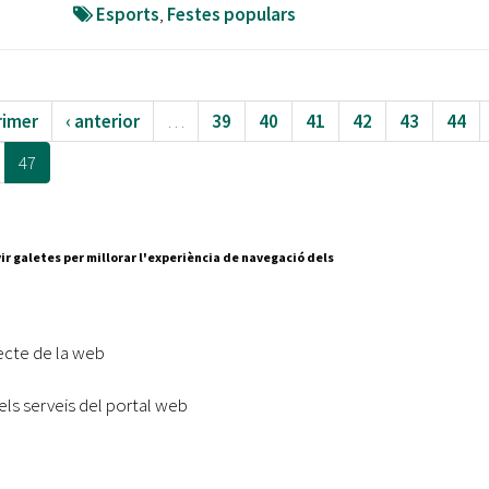
Esports
,
Festes populars
rimer
‹ anterior
…
39
40
41
42
43
44
47
ir galetes per millorar l'experiència de navegació dels
Segueix-nos a:
cesc Layret, s/n
erdanyola del Vallès,
ecte de la web
 80 88 88
els serveis del portal web
Subscriu-te al nostre butll
|
l lloc
Accessibilitat