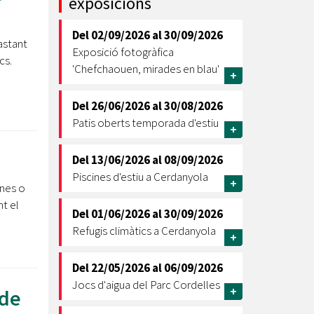
exposicions
Ètica i Integritat
Del
02/09/2026
al
30/09/2026
Entitats
astant
Exposició fotogràfica
cs.
Retiment de Comptes
'Chefchaouen, mirades en blau'
+
Equipaments
Accés a Informació Pública
Del
26/06/2026
al
30/08/2026
Patis oberts temporada d'estiu
Mercats Municipals
+
Dades Obertes
Del
13/06/2026
al
08/09/2026
Webs Municipals
Catàleg de Serveis i Tràmits
Piscines d'estiu a Cerdanyola
+
ones o
t el
Del
01/06/2026
al
30/09/2026
Refugis climàtics a Cerdanyola
+
Del
22/05/2026
al
06/09/2026
Jocs d'aigua del Parc Cordelles
+
 de