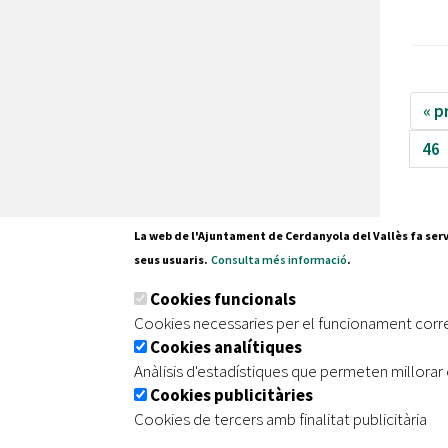
« p
46
La web de l'Ajuntament de Cerdanyola del Vallès fa serv
seus usuaris.
Consulta més informació
.
Pl. Fran
Cookies funcionals
08290 C
Cookies necessaries per el funcionament corr
Tel. 935
Cookies analítiques
Anàlisis d'estadístiques que permeten millorar 
Cookies publicitàries
|
|
|
Inici
Avís legal
Protecció de dades
Mapa de
Cookies de tercers amb finalitat publicitària