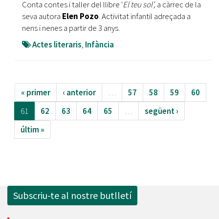
Conta contes i taller del llibre '
El teu sol',
a càrrec de la
seva autora
Elen Pozo
. Activitat infantil adreçada a
nens i nenes a partir de 3 anys.
Actes literaris
,
Infància
« primer
‹ anterior
…
57
58
59
60
61
62
63
64
65
…
següent ›
últim »
Subscriu-te al nostre butlletí