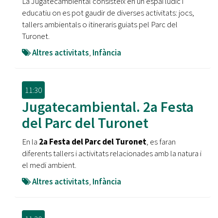
La Jugatecambiental consisteix en un espai lúdic i
educatiu on es pot gaudir de diverses activitats: jocs,
tallers ambientals o itineraris guiats pel Parc del
Turonet.
Altres activitats
,
Infància
11:30
Jugatecambiental. 2a Festa
del Parc del Turonet
En la
2a Festa del Parc del Turonet
, es faran
diferents tallers i activitats relacionades amb la natura i
el medi ambient.
Altres activitats
,
Infància