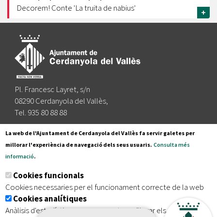
Decorem! Conte 'La truita de nabius'
+
Pl. Francesc Layret, s/n
08290 Cerdanyola del Vallès,
Tel. 935 80 88 88
Segueix-nos a:
La web de l'Ajuntament de Cerdanyola del Vallès fa servir galetes per
millorar l'experiència de navegació dels seus usuaris.
Consulta més
informació
.
Subscriu-te al nostre butlletí
Cookies funcionals
Cookies necessaries per el funcionament correcte de la web
Cookies analítiques
|
|
|
Inici
Avís legal
Protecció de dades
Mapa del lloc
Anàlisis d'estadístiques que permeten millorar els serveis del
|
Accessibilitat