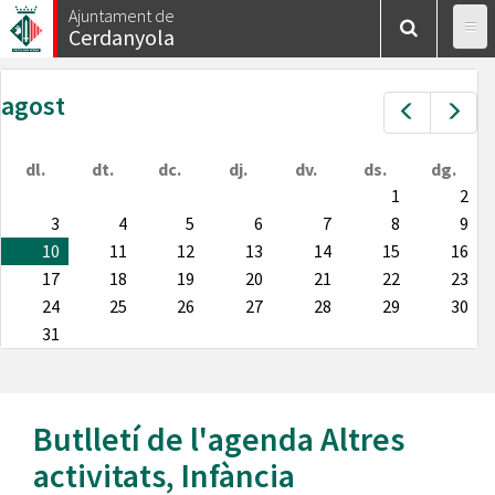
Vés
Ajuntament de
Cerdanyola
al
contingut
agost
Prev
Nex
dl.
dt.
dc.
dj.
dv.
ds.
dg.
1
2
3
4
5
6
7
8
9
10
11
12
13
14
15
16
17
18
19
20
21
22
23
24
25
26
27
28
29
30
31
Butlletí de l'agenda
Altres
activitats
,
Infància