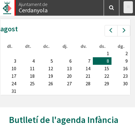
Vés
Ajuntament de
Cerdanyola
al
contingut
agost
Prev
Nex
dl.
dt.
dc.
dj.
dv.
ds.
dg.
1
2
3
4
5
6
7
8
9
10
11
12
13
14
15
16
17
18
19
20
21
22
23
24
25
26
27
28
29
30
31
Butlletí de l'agenda
Infància