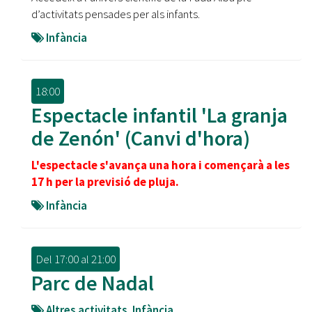
d’activitats pensades per als infants.
Infància
18:00
Espectacle infantil 'La granja
de Zenón' (Canvi d'hora)
L'espectacle s'avança una hora i començarà a les
17 h per la previsió de pluja.
Infància
Del
17:00
al
21:00
Parc de Nadal
Altres activitats
,
Infància