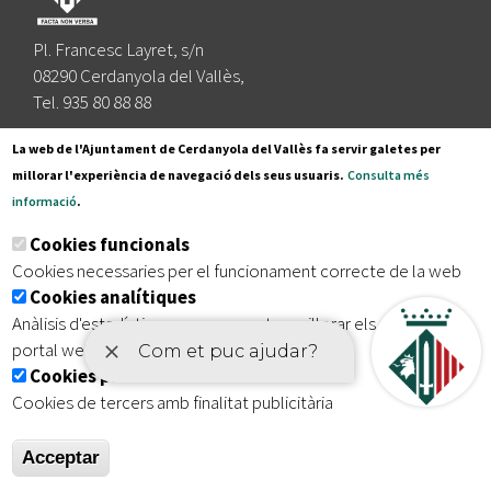
Pl. Francesc Layret, s/n
08290 Cerdanyola del Vallès,
Tel. 935 80 88 88
Segueix-nos a:
La web de l'Ajuntament de Cerdanyola del Vallès fa servir galetes per
millorar l'experiència de navegació dels seus usuaris.
Consulta més
informació
.
Subscriu-te al nostre butlletí
Cookies funcionals
Cookies necessaries per el funcionament correcte de la web
Cookies analítiques
|
|
|
Inici
Avís legal
Protecció de dades
Mapa del lloc
Anàlisis d'estadístiques que permeten millorar els serveis del
|
Accessibilitat
portal web
Cookies publicitàries
Cookies de tercers amb finalitat publicitària
Acceptar