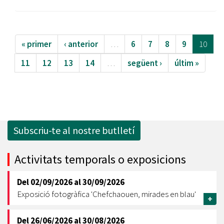
« primer
‹ anterior
…
6
7
8
9
10
11
12
13
14
…
següent ›
últim »
Subscriu-te al nostre butlletí
Activitats temporals o exposicions
Del
02/09/2026
al
30/09/2026
Exposició fotogràfica 'Chefchaouen, mirades en blau'
+
Del
26/06/2026
al
30/08/2026