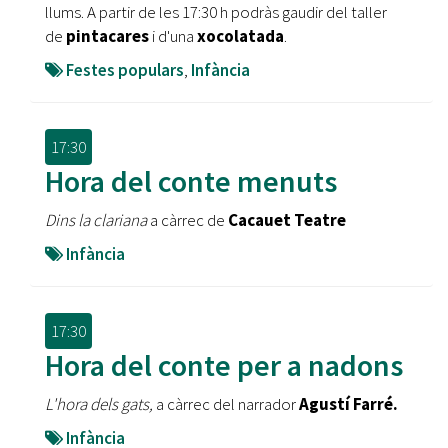
llums. A partir de les 17:30 h podràs gaudir del taller
de
pintacares
i d'una
xocolatada
.
Festes populars
,
Infància
17:30
Hora del conte menuts
Dins la clariana
a càrrec de
Cacauet Teatre
Infància
17:30
Hora del conte per a nadons
L'hora dels gats,
a càrrec del narrador
Agustí Farré.
Infància