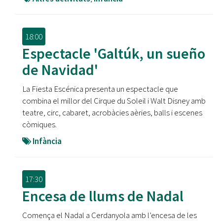
18:00
Espectacle 'Galtúk, un sueño
de Navidad'
La Fiesta Escénica presenta un espectacle que
combina el millor del Cirque du Soleil i Walt Disney amb
teatre, circ, cabaret, acrobàcies aèries, balls i escenes
còmiques.
Infància
17:30
Encesa de llums de Nadal
Comença el Nadal a Cerdanyola amb l’encesa de les