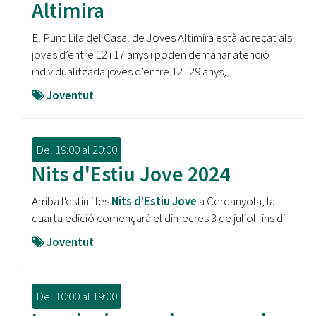
Altimira
El Punt Lila del Casal de Joves Altimira està adreçat als
joves d’entre 12 i 17 anys i poden demanar atenció
individualitzada joves d’entre 12 i 29 anys,.
Joventut
Del
19:00
al
20:00
Nits d'Estiu Jove 2024
Arriba l'estiu i les
Nits d’Estiu Jove
a Cerdanyola, la
quarta edició començarà el dimecres 3 de juliol fins di
Joventut
Del
10:00
al
19:00