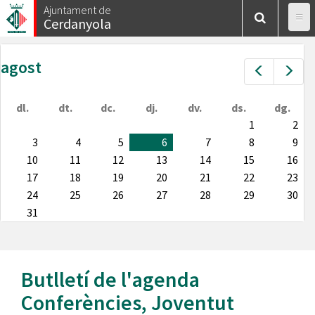
Vés
Ajuntament de
Cerdanyola
al
contingut
agost
Prev
Nex
dl.
dt.
dc.
dj.
dv.
ds.
dg.
1
2
3
4
5
6
7
8
9
10
11
12
13
14
15
16
17
18
19
20
21
22
23
24
25
26
27
28
29
30
31
Butlletí de l'agenda
Conferències
,
Joventut