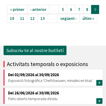
« primer
‹ anterior
…
5
6
7
8
9
10
11
12
13
…
següent ›
últim »
Subscriu-te al nostre butlletí
Activitats temporals o exposicions
Del
02/09/2026
al
30/09/2026
Exposició fotogràfica 'Chefchaouen, mirades en blau'
+
Del
26/06/2026
al
30/08/2026
Patis oberts temporada d'estiu
+