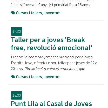
infants i joves de 9 anys (4t primària) fins a 16 anys.
Cursos i tallers
,
Joventut
17:30
Taller per a joves 'Break
free, revolució emocional'
El servei d'acompanyament emocional per a joves
Escolta Jove, ofereix un nou
taller per a joves de 12 a
20 anys,
'Break free', revolució emocional
, que
Cursos i tallers
,
Joventut
18:00
Punt Lila al Casal de Joves