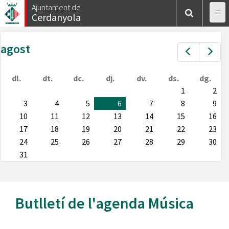
Vés
Ajuntament de
Cerdanyola
al
contingut
agost
Prev
Nex
dl.
dt.
dc.
dj.
dv.
ds.
dg.
1
2
3
4
5
6
7
8
9
10
11
12
13
14
15
16
17
18
19
20
21
22
23
24
25
26
27
28
29
30
31
Butlletí de l'agenda
Música