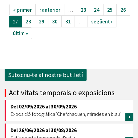
« primer
‹ anterior
…
23
24
25
26
27
28
29
30
31
…
següent ›
últim »
Subscriu-te al nostre butlletí
Activitats temporals o exposicions
Del
02/09/2026
al
30/09/2026
Exposició fotogràfica 'Chefchaouen, mirades en blau'
+
Del
26/06/2026
al
30/08/2026
Patis oberts temporada d'estiu