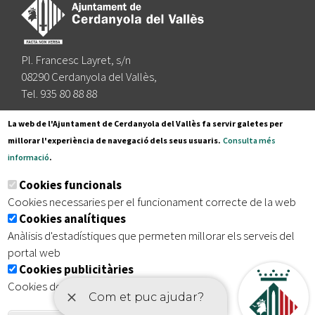
Pl. Francesc Layret, s/n
08290 Cerdanyola del Vallès,
Tel. 935 80 88 88
Segueix-nos a:
La web de l'Ajuntament de Cerdanyola del Vallès fa servir galetes per
millorar l'experiència de navegació dels seus usuaris.
Consulta més
informació
.
Subscriu-te al nostre butlletí
Cookies funcionals
Cookies necessaries per el funcionament correcte de la web
Cookies analítiques
|
|
|
Inici
Avís legal
Protecció de dades
Mapa del lloc
Anàlisis d'estadístiques que permeten millorar els serveis del
|
Accessibilitat
portal web
Cookies publicitàries
Cookies de tercers amb finalitat publicitària