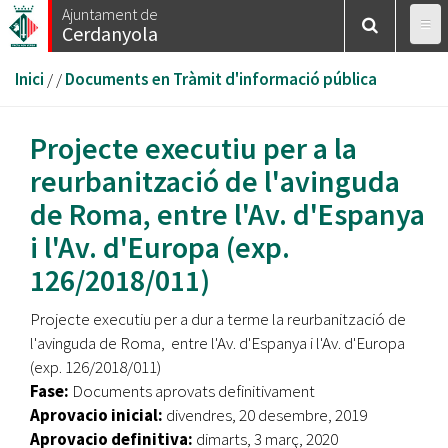
Vés
Ajuntament de
Cerdanyola
al
contingut
Esteu
Inici
/
/
Documents en Tràmit d'informació pública
aquí
Projecte executiu per a la
reurbanització de l'avinguda
de Roma, entre l'Av. d'Espanya
i l'Av. d'Europa (exp.
126/2018/011)
Projecte executiu per a dur a terme la reurbanització de
l'avinguda de Roma, entre l'Av. d'Espanya i l'Av. d'Europa
(exp. 126/2018/011)
Fase:
Documents aprovats definitivament
Aprovacio inicial:
divendres, 20 desembre, 2019
Aprovacio definitiva:
dimarts, 3 març, 2020