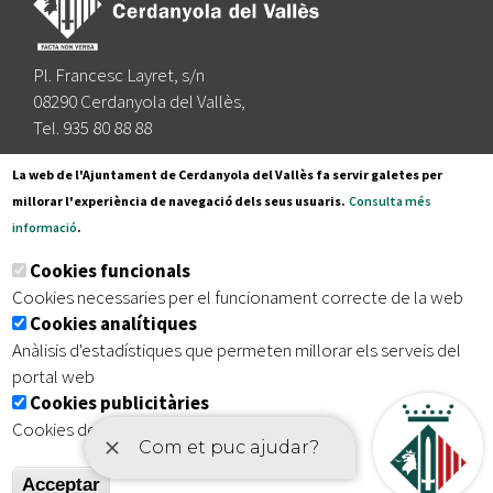
Pl. Francesc Layret, s/n
08290 Cerdanyola del Vallès,
Tel. 935 80 88 88
Segueix-nos a:
La web de l'Ajuntament de Cerdanyola del Vallès fa servir galetes per
millorar l'experiència de navegació dels seus usuaris.
Consulta més
informació
.
Subscriu-te al nostre butlletí
Cookies funcionals
Cookies necessaries per el funcionament correcte de la web
Cookies analítiques
|
|
|
Inici
Avís legal
Protecció de dades
Mapa del lloc
Anàlisis d'estadístiques que permeten millorar els serveis del
|
Accessibilitat
portal web
Cookies publicitàries
Cookies de tercers amb finalitat publicitària
Acceptar