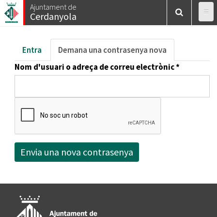
Esteu
Vés
Ajuntament de
Inici
/
User account
Cerdanyola
al
aquí
contingut
Pestanyes
Entra
Demana una contrasenya nova
(pestanya
primàries
activa)
Nom d'usuari o adreça de correu electrònic
*
Envia una nova contrasenya