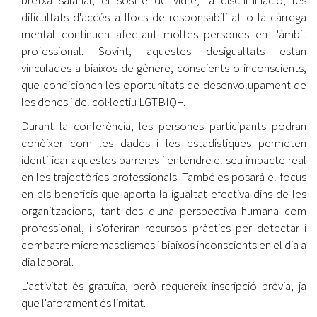
bretxa salarial, el sostre de vidre, la discriminació, les
dificultats d'accés a llocs de responsabilitat o la càrrega
mental continuen afectant moltes persones en l'àmbit
professional. Sovint, aquestes desigualtats estan
vinculades a biaixos de gènere, conscients o inconscients,
que condicionen les oportunitats de desenvolupament de
les dones i del col·lectiu LGTBIQ+.
Durant la conferència, les persones participants podran
conèixer com les dades i les estadístiques permeten
identificar aquestes barreres i entendre el seu impacte real
en les trajectòries professionals. També es posarà el focus
en els beneficis que aporta la igualtat efectiva dins de les
organitzacions, tant des d'una perspectiva humana com
professional, i s'oferiran recursos pràctics per detectar i
combatre micromasclismes i biaixos inconscients en el dia a
dia laboral.
L'activitat és gratuïta, però requereix inscripció prèvia, ja
que l'aforament és limitat.