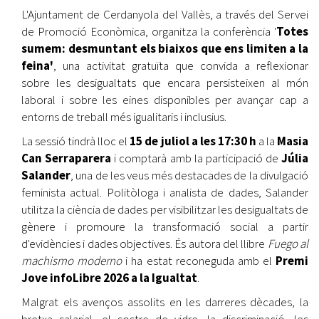
L'Ajuntament de Cerdanyola del Vallès, a través del Servei
de Promoció Econòmica, organitza la conferència '
Totes
sumem: desmuntant els biaixos que ens limiten a la
feina'
, una activitat gratuïta que convida a reflexionar
sobre les desigualtats que encara persisteixen al món
laboral i sobre les eines disponibles per avançar cap a
entorns de treball més igualitaris i inclusius.
La sessió tindrà lloc el
15 de juliol a les 17:30 h
a la
Masia
Can Serraparera
i comptarà amb la participació de
Júlia
Salander
, una de les veus més destacades de la divulgació
feminista actual. Politòloga i analista de dades, Salander
utilitza la ciència de dades per visibilitzar les desigualtats de
gènere i promoure la transformació social a partir
d'evidències i dades objectives. És autora del llibre
Fuego al
machismo moderno
i ha estat reconeguda amb el
Premi
Jove infoLibre 2026 a la Igualtat
.
Malgrat els avenços assolits en les darreres dècades, la