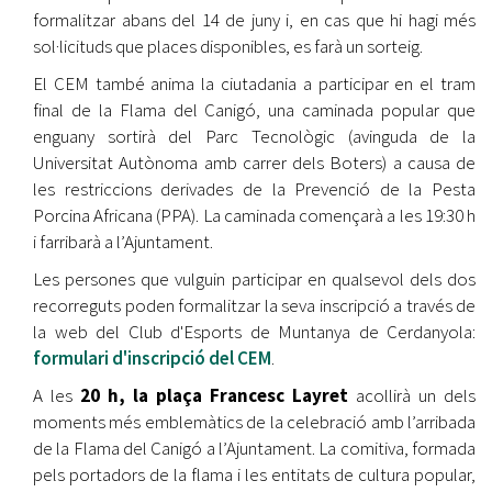
formalitzar abans del 14 de juny i, en cas que hi hagi més
sol·licituds que places disponibles, es farà un sorteig.
El CEM també anima la ciutadania a participar en el tram
final de la Flama del Canigó, una caminada popular que
enguany sortirà del Parc Tecnològic (avinguda de la
Universitat Autònoma amb carrer dels Boters) a causa de
les restriccions derivades de la Prevenció de la Pesta
Porcina Africana (PPA). La caminada començarà a les 19:30 h
i farribarà a l’Ajuntament.
Les persones que vulguin participar en qualsevol dels dos
recorreguts poden formalitzar la seva inscripció a través de
la web del Club d'Esports de Muntanya de Cerdanyola:
formulari d'inscripció del CEM
.
A les
20 h, la plaça Francesc Layret
acollirà un dels
moments més emblemàtics de la celebració amb l’arribada
de la Flama del Canigó a l’Ajuntament. La comitiva, formada
pels portadors de la flama i les entitats de cultura popular,