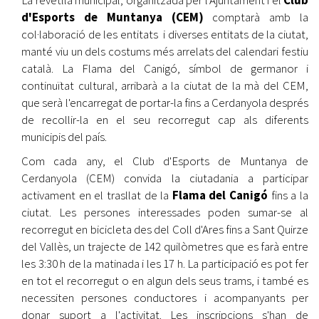
d'Esports de Muntanya (CEM)
comptarà amb la
col·laboració de les entitats i diverses entitats de la ciutat,
manté viu un dels costums més arrelats del calendari festiu
català. La Flama del Canigó, símbol de germanor i
continuïtat cultural, arribarà a la ciutat de la mà del CEM,
que serà l'encarregat de portar-la fins a Cerdanyola després
de recollir-la en el seu recorregut cap als diferents
municipis del país.
Com cada any, el Club d'Esports de Muntanya de
Cerdanyola (CEM) convida la ciutadania a participar
activament en el trasllat de la
Flama del Canigó
fins a la
ciutat. Les persones interessades poden sumar-se al
recorregut en bicicleta des del Coll d'Ares fins a Sant Quirze
del Vallès, un trajecte de 142 quilòmetres que es farà entre
les 3:30 h de la matinada i les 17 h. La participació es pot fer
en tot el recorregut o en algun dels seus trams, i també es
necessiten persones conductores i acompanyants per
donar suport a l'activitat. Les inscripcions s'han de