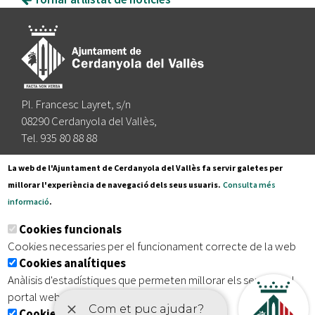
Pl. Francesc Layret, s/n
08290 Cerdanyola del Vallès,
Tel. 935 80 88 88
Segueix-nos a:
La web de l'Ajuntament de Cerdanyola del Vallès fa servir galetes per
millorar l'experiència de navegació dels seus usuaris.
Consulta més
informació
.
Subscriu-te al nostre butlletí
Cookies funcionals
Cookies necessaries per el funcionament correcte de la web
Cookies analítiques
|
|
|
Inici
Avís legal
Protecció de dades
Mapa del lloc
Anàlisis d'estadístiques que permeten millorar els serveis del
|
Accessibilitat
portal web
Cookies publicitàries