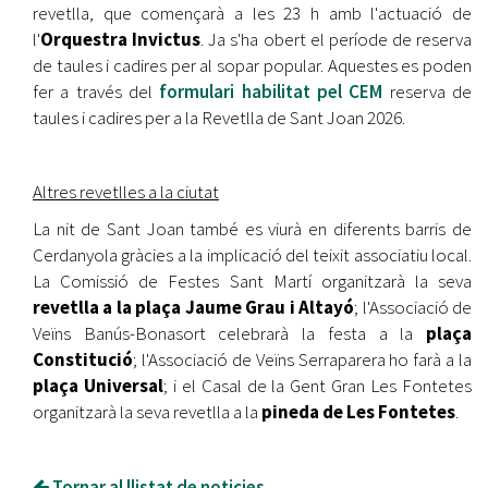
revetlla, que començarà a les 23 h amb l'actuació de
l'
Orquestra Invictus
. Ja s'ha obert el període de reserva
de taules i cadires per al sopar popular. Aquestes es poden
fer a través del
formulari habilitat pel CEM
reserva de
taules i cadires per a la Revetlla de Sant Joan 2026.
Altres revetlles a la ciutat
La nit de Sant Joan també es viurà en diferents barris de
Cerdanyola gràcies a la implicació del teixit associatiu local.
La Comissió de Festes Sant Martí organitzarà la seva
revetlla a la plaça Jaume Grau i Altayó
; l'Associació de
Veïns Banús-Bonasort celebrarà la festa a la
plaça
Constitució
; l'Associació de Veïns Serraparera ho farà a la
plaça Universal
; i el Casal de la Gent Gran Les Fontetes
organitzarà la seva revetlla a la
pineda de Les Fontetes
.
Tornar al llistat de noticies