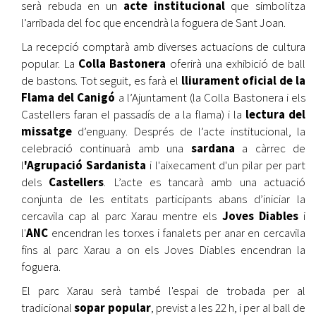
serà rebuda en un
acte institucional
que simbolitza
l’arribada del foc que encendrà la foguera de Sant Joan.
La recepció comptarà amb diverses actuacions de cultura
popular. La
Colla Bastonera
oferirà una exhibició de ball
de bastons. Tot seguit, es farà el
lliurament oficial de la
Flama del Canigó
a l’Ajuntament (la Colla Bastonera i els
Castellers faran el passadís de a la flama) i la
lectura del
missatge
d’enguany. Després de l’acte institucional, la
celebració continuarà amb una
sardana
a càrrec de
l
'Agrupació Sardanista
i l'aixecament d'un pilar per part
dels
Castellers
. L’acte es tancarà amb una actuació
conjunta de les entitats participants abans d’iniciar la
cercavila cap al parc Xarau mentre els
Joves Diables
i
l'
ANC
encendran les torxes i fanalets per anar en cercavila
fins al parc Xarau a on els Joves Diables encendran la
foguera.
El parc Xarau serà també l'espai de trobada per al
tradicional
sopar popular
, previst a les 22 h, i per al ball de