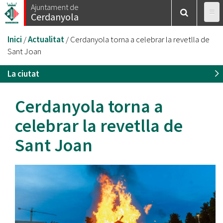
Vés
Ajuntament de
Cerdanyola
al
contingut
Esteu
Inici
/
Actualitat
/
Cerdanyola torna a celebrar la revetlla de
aquí
Sant Joan
La ciutat
Cerdanyola torna a
celebrar la revetlla de
Sant Joan