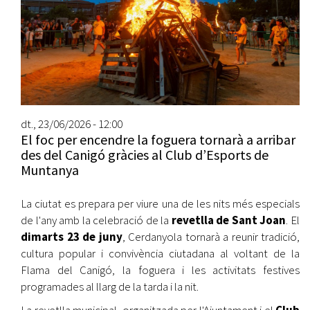
dt., 23/06/2026 - 12:00
El foc per encendre la foguera tornarà a arribar
des del Canigó gràcies al Club d’Esports de
Muntanya
La ciutat es prepara per viure una de les nits més especials
de l'any amb la celebració de la
revetlla de Sant Joan
. El
dimarts 23 de juny
, Cerdanyola tornarà a reunir tradició,
cultura popular i convivència ciutadana al voltant de la
Flama del Canigó, la foguera i les activitats festives
programades al llarg de la tarda i la nit.
La revetlla municipal, organitzada per l'Ajuntament i el
Club