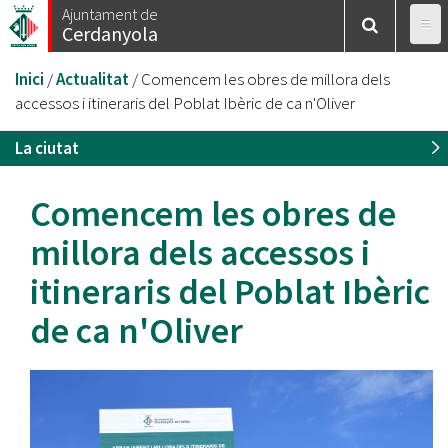
Vés
Ajuntament de
Cerdanyola
al
contingut
Esteu
Inici
/
Actualitat
/
Comencem les obres de millora dels
aquí
accessos i itineraris del Poblat Ibèric de ca n'Oliver
La ciutat
Comencem les obres de
millora dels accessos i
itineraris del Poblat Ibèric
de ca n'Oliver