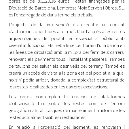
obres és de 80.120,36 euros i estan finançades per la
Diputació de Barcelona. L'empresa Moix Serveis i Obres, SL,
és l'encarregada de dur a terme els treballs.
L’objectiu de la intervenció és executar un conjunt
d’actuacions orientades a fer més fàcil l’a ccés a les restes
arqueològiques del poblat, en especial al públic amb
diversitat funcional. Els treballs se centraran d’una banda en
les àrees de circulació amb la millora del ferm dels carrers,
renovant els paviments tous i instal·lant passeres i rampes
de taulons per salvar els desnivells del terreny. També es
crearà un accés de visita a la zona est del poblat a la qual
no s’hi podia arribar, donada la complexitat estructural de
les restes localitzades en les darreres excavacions.
Les obres contemplen la creació de plataformes
d’observació tant sobre les restes com de l’entorn
geogràfic i natural i tasques de manteniment i millora de les
restes actualment visibles i restaurades.
En relació a l’ordenació del jaciment, es renovaran i