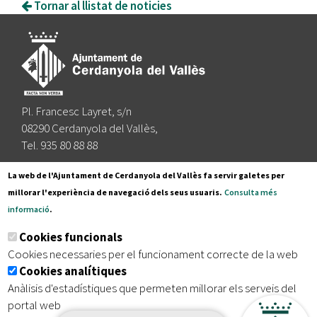
Tornar al llistat de noticies
Pl. Francesc Layret, s/n
08290 Cerdanyola del Vallès,
Tel. 935 80 88 88
Segueix-nos a:
La web de l'Ajuntament de Cerdanyola del Vallès fa servir galetes per
millorar l'experiència de navegació dels seus usuaris.
Consulta més
informació
.
Subscriu-te al nostre butlletí
Cookies funcionals
Cookies necessaries per el funcionament correcte de la web
Cookies analítiques
|
|
|
Inici
Avís legal
Protecció de dades
Mapa del lloc
Anàlisis d'estadístiques que permeten millorar els serveis del
|
Accessibilitat
portal web