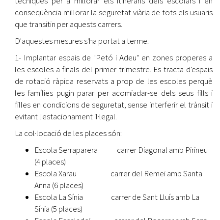
tècniques per a millorar els itineraris dels escolars i en
conseqüència millorar la seguretat viària de tots els usuaris
que transitin per aquests carrers.
D'aquestes mesures s'ha portat a terme:
1- Implantar espais de "Petó i Adeu" en zones properes a
les escoles a finals del primer trimestre. Es tracta d'espais
de rotació ràpida reservats a prop de les escoles perquè
les famílies pugin parar per acomiadar-se dels seus fills i
filles en condicions de seguretat, sense interferir el trànsit i
evitant l'estacionament il·legal.
La col·locació de les places són:
Escola Serraparera carrer Diagonal amb Pirineu
(4 places)
Escola Xarau carrer del Remei amb Santa
Anna (6 places)
Escola La Sínia carrer de Sant Lluís amb La
Sínia (5 places)