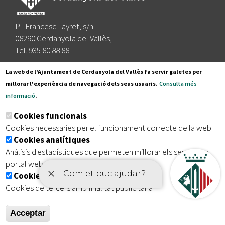
Pl. Francesc Layret, s/n
08290 Cerdanyola del Vallès,
Tel. 935 80 88 88
Segueix-nos a:
La web de l'Ajuntament de Cerdanyola del Vallès fa servir galetes per
millorar l'experiència de navegació dels seus usuaris.
Consulta més
informació
.
Subscriu-te al nostre butlletí
Cookies funcionals
Cookies necessaries per el funcionament correcte de la web
Cookies analítiques
|
|
|
Inici
Avís legal
Protecció de dades
Mapa del lloc
Anàlisis d'estadístiques que permeten millorar els serveis del
|
Accessibilitat
portal web
Cookies publicitàries
Cookies de tercers amb finalitat publicitària
Acceptar