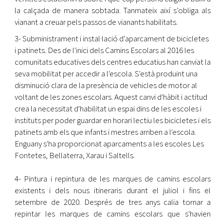
la calçada de manera sobtada. Tanmateix així s’obliga als
vianant a creuar pels passos de vianants habilitats.
3- Subministrament i instal·lació d'aparcament de bicicletes
i patinets. Des de l'inici dels Camins Escolars al 2016 les
comunitats educatives dels centres educatius han canviat la
seva mobilitat per accedir a l'escola. S'està produint una
disminució clara de la presència de vehicles de motor al
voltant de les zones escolars. Aquest canvi d'hàbit i actitud
crea la necessitat d'habilitat un espai dins de les escoles i
instituts per poder guardar en horari lectiu les bicicletes i els
patinets amb els que infants i mestres arriben a l'escola.
Enguany s'ha proporcionat aparcaments a les escoles Les
Fontetes, Bellaterra, Xarau i Saltells.
4- Pintura i repintura de les marques de camins escolars
existents i dels nous itineraris durant el juliol i fins el
setembre de 2020. Després de tres anys calia tornar a
repintar les marques de camins escolars que s'havien