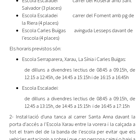
Escola Escaladei carrer del Roserar amb Sant
Salvador (3 places)
Escola Escaladei carrer del Foment amb pg de
la Riera (4 places)
Escola Carles Buïgas avinguda Lesseps davant de
l’escola (4 places)
Els horaris previstos són:
Escola Serraparera, Xarau, La Sínia i Carles Buïgas:
de dilluns a divendres lectius de 08:45 a 09:15h, de
12:15 a 12:45h, de 14:45 a 15:15h i de 16:15 a 16:45h
Escola Escaladei:
de dilluns a divendres lectius de 08:45 a 09:15h, de
12:45 a 13:15h, de 14:45 a 15:15h i de 16:45 a 17:15h
2- Instal·lació d'una tanca al carrer Santa Anna davant la
porta d'accés a l'Escola Xarau entre la vorera i la calçada a
tot el tram del de la banda de l’escola per evitar que els
vehicles estacionin a sobre i que cap persona caigui o baixi a