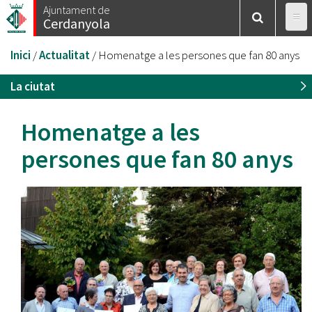
Vés
Ajuntament de
Cerdanyola
al
contingut
Esteu
Inici
/
Actualitat
/
Homenatge a les persones que fan 80 anys
aquí
La ciutat
Homenatge a les
persones que fan 80 anys