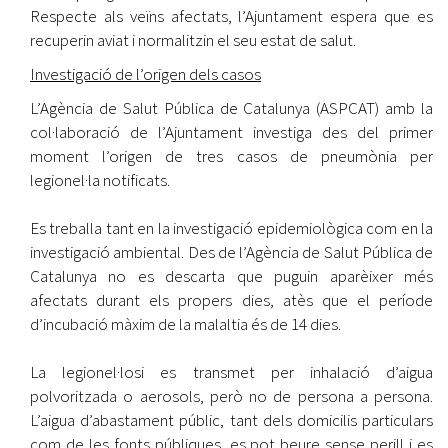
Respecte als veïns afectats, l’Ajuntament espera que es
recuperin aviat i normalitzin el seu estat de salut.
Investigació de l’origen dels casos
L’Agència de Salut Pública de Catalunya (ASPCAT) amb la
col·laboració de l’Ajuntament investiga des del primer
moment l’origen de tres casos de pneumònia per
legionel·la notificats.
Es treballa tant en la investigació epidemiològica com en la
investigació ambiental. Des de l’Agència de Salut Pública de
Catalunya no es descarta que puguin aparèixer més
afectats durant els propers dies, atès que el període
d’incubació màxim de la malaltia és de 14 dies.
La legionel·losi es transmet per inhalació d’aigua
polvoritzada o aerosols, però no de persona a persona.
L’aigua d’abastament públic, tant dels domicilis particulars
com de les fonts públiques, es pot beure sense perill i es