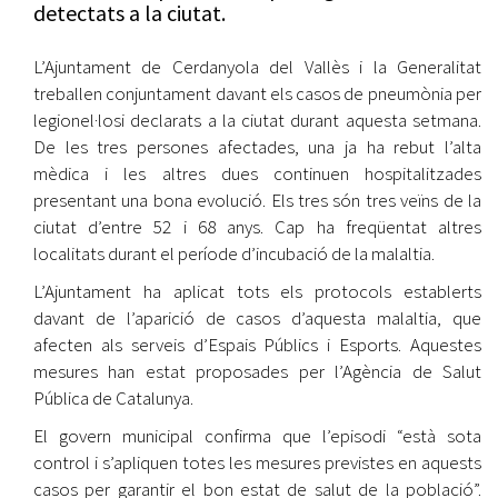
detectats a la ciutat.
L’Ajuntament de Cerdanyola del Vallès i la Generalitat
treballen conjuntament davant els casos de pneumònia per
legionel·losi declarats a la ciutat durant aquesta setmana.
De les tres persones afectades, una ja ha rebut l’alta
mèdica i les altres dues continuen hospitalitzades
presentant una bona evolució. Els tres són tres veïns de la
ciutat d’entre 52 i 68 anys. Cap ha freqüentat altres
localitats durant el període d’incubació de la malaltia.
L’Ajuntament ha aplicat tots els protocols establerts
davant de l’aparició de casos d’aquesta malaltia, que
afecten als serveis d’Espais Públics i Esports. Aquestes
mesures han estat proposades per l’Agència de Salut
Pública de Catalunya.
El govern municipal confirma que l’episodi “està sota
control i s’apliquen totes les mesures previstes en aquests
casos per garantir el bon estat de salut de la població”.