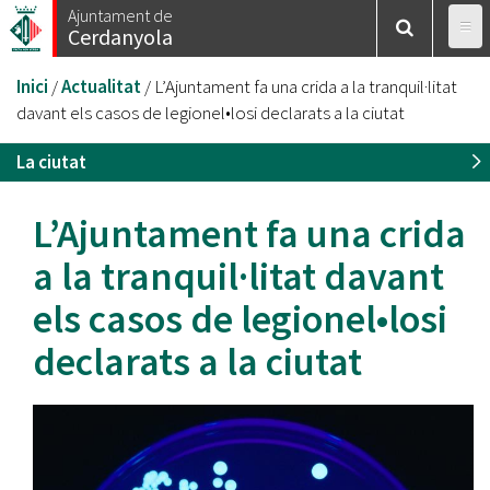
Vés
Ajuntament de
Cerdanyola
al
contingut
Esteu
Inici
/
Actualitat
/
L’Ajuntament fa una crida a la tranquil·litat
aquí
davant els casos de legionel•losi declarats a la ciutat
La ciutat
L’Ajuntament fa una crida
a la tranquil·litat davant
els casos de legionel•losi
declarats a la ciutat