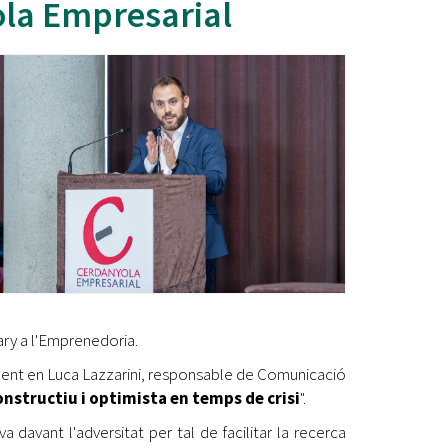
la Empresarial
Ètica i Integritat
Entitats
Retiment de Comptes
Equipaments
Accés a Informació Pública
Mercats Municipals
Dades Obertes
Webs Municipals
Catàleg de Serveis i Tràmits
ary a l'Emprenedoria.
nent en Luca Lazzarini, responsable de Comunicació
onstructiu i optimista en temps de crisi
".
 davant l'adversitat per tal de facilitar la recerca