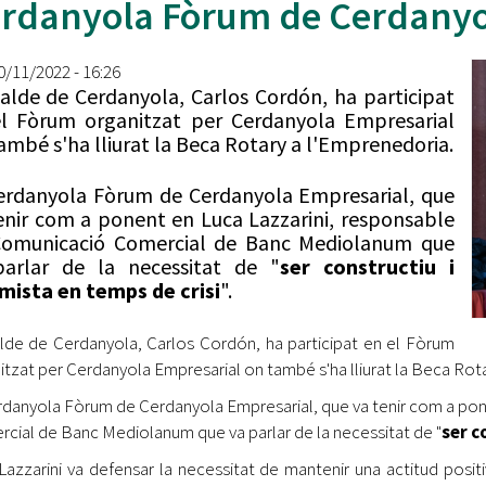
rdanyola Fòrum de Cerdanyo
Oberta la convocatòria d'Ajuts per a l'autoocupació
jove 2026
30/11/2022 - 16:26
Cerdanyola opta a més de 5 milions d'euros del Pla de
calde de Cerdanyola, Carlos Cordón, ha participat
Barris per transformar les Fontetes, Quatre Cantons i
l Fòrum organitzat per Cerdanyola Empresarial
l'entorn de l'avinguda Catalunya
ambé s'ha lliurat la Beca Rotary a l'Emprenedoria.
El FIT presenta el cartell de la seva 16a edició i dona el
erdanyola Fòrum de Cerdanyola Empresarial, que
tret de sortida al festival
enir com a ponent en Luca Lazzarini, responsable
Comunicació Comercial de Banc Mediolanum que
L’Ajuntament reparteix ulleres gratuïtes per veure
arlar de la necessitat de "
ser constructiu i
l'eclipsi solar
mista en temps de crisi
".
alde de Cerdanyola, Carlos Cordón, ha participat en el Fòrum
itzat per Cerdanyola Empresarial on també s'ha lliurat la Beca Rot
rdanyola Fòrum de Cerdanyola Empresarial, que va tenir com a po
cial de Banc Mediolanum que va parlar de la necessitat de "
ser c
Lazzarini va defensar la necessitat de mantenir una actitud positiva