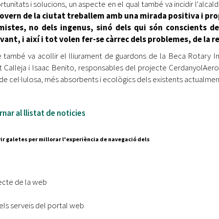
rtunitats i solucions, un aspecte en el qual també va incidir l'alca
govern de la ciutat treballem amb una mirada positiva i pr
mistes, no dels ingenus, sinó dels qui són conscients d
ant, i així i tot volen fer-se càrrec dels problemes, de la 
e també va acollir el lliurament de guardons de la Beca Rotary I
t Calleja i Isaac Benito, responsables del projecte CerdanyolAero
de cel·lulosa, més absorbents i ecològics dels existents actualmen
nar al llistat de noticies
ir galetes per millorar l'experiència de navegació dels
Segueix-nos a:
cesc Layret, s/n
erdanyola del Vallès,
ecte de la web
 80 88 88
els serveis del portal web
Subscriu-te al nostre butll