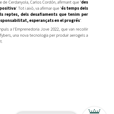
lde de Cerdanyola, Carlos Cordón, afirmant que "
des
opositiva
". Tot i això, va afirmar que "
és temps dels
els reptes, dels desafiaments que tenim per
responsabilitat, esperançats en el progrés
".
mpuls a l'Emprenedoria Jove 2022, que van recollir
fybers, una nova tecnologia per produir aerogels a
t.
etí