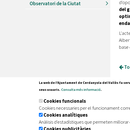
d'opo
Observatori de la Ciutat
del 
opti
endav
L'act
Alber
base 
Tor
La web de l'Ajuntament de Cerdanyola del Vallès fa serv
seus usuaris.
Consulta més informació
.
Pl. Fran
Cookies funcionals
08290 C
Cookies necessaries per el funcionament corr
Tel. 935
Cookies analítiques
Anàlisis d'estadístiques que permeten millorar 
Cookies publicitàries