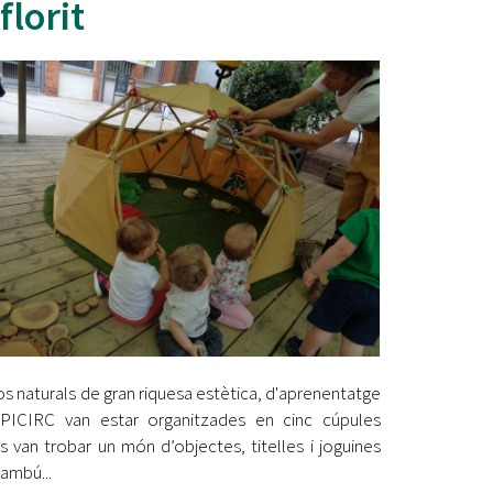
florit
Ètica i Integritat
Entitats
Retiment de Comptes
Equipaments
Accés a Informació Pública
Mercats Municipals
Dades Obertes
Webs Municipals
Catàleg de Serveis i Tràmits
sos naturals de gran riquesa estètica, d'aprenentatge
'APICIRC van estar organitzades en cinc cúpules
van trobar un món d’objectes, titelles i joguines
bambú...