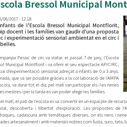
Escola Bressol Municipal Mont
Oberta la convocatòria d'Ajuts per a l'autoocupació
jove 2026
16/06/2017 - 12:18
Cerdanyola opta a més de 5 milions d'euros del Pla de
infants de l'Escola Bressol Municipal Montflorit,
Barris per transformar les Fontetes, Quatre Cantons i
uip docent i les famílies van gaudir d'una proposta
l'entorn de l'avinguda Catalunya
oc i experimentació sensorial ambientat en el circ i
abelles.
El FIT presenta el cartell de la seva 16a edició i dona el
tret de sortida al festival
mpanyia Pessic de circ va visitar, el passat 7 de juny, l'Escola
L’Ajuntament reparteix ulleres gratuïtes per veure
ol Municipal Montflorit i va oferir el seu espectacle APICIRC,
l'eclipsi solar
pai d'experimentació sensorial adreçat a infants de 0 a 3 anys.
rnada, que va ser possible gràcies a la col·laboració de l'AMPA
scola, va durar tot el dia; pel matí van participar els i les nenes
s mestres i per la tarda es van poder afegir les famílies.
el matí, el pati de l'escola es va convertir en un espai ple de recur
rial, descoberta i llibertat d'exploració. Les propostes de l
siques, cadascuna amb temàtiques diverses, on els nens i nenes 
cades artesanalment i amb materials nobles com fusta, suro, tela, 