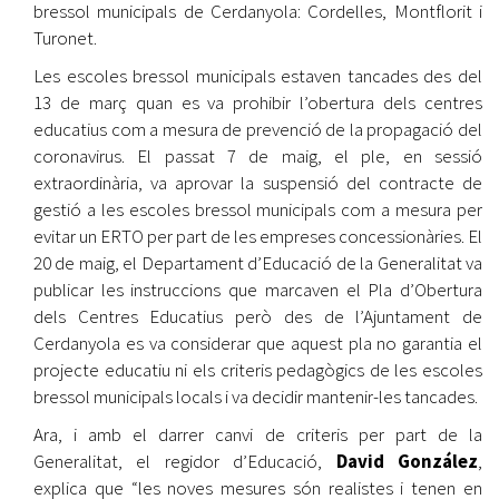
bressol municipals de Cerdanyola: Cordelles, Montflorit i
Turonet.
Les escoles bressol municipals estaven tancades des del
13 de març quan es va prohibir l’obertura dels centres
educatius com a mesura de prevenció de la propagació del
coronavirus. El passat 7 de maig, el ple, en sessió
extraordinària, va aprovar la suspensió del contracte de
gestió a les escoles bressol municipals com a mesura per
evitar un ERTO per part de les empreses concessionàries. El
20 de maig, el Departament d’Educació de la Generalitat va
publicar les instruccions que marcaven el Pla d’Obertura
dels Centres Educatius però des de l’Ajuntament de
Cerdanyola es va considerar que aquest pla no garantia el
projecte educatiu ni els criteris pedagògics de les escoles
bressol municipals locals i va decidir mantenir-les tancades.
Ara, i amb el darrer canvi de criteris per part de la
Generalitat, el regidor d’Educació,
David González
,
explica que “les noves mesures són realistes i tenen en