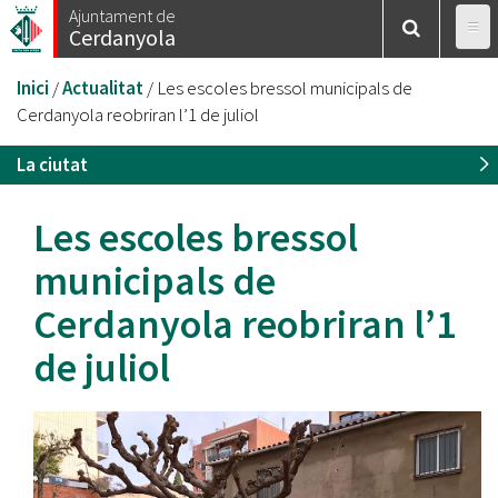
Vés
Ajuntament de
Cerdanyola
al
contingut
Esteu
Inici
/
Actualitat
/
Les escoles bressol municipals de
aquí
Cerdanyola reobriran l’1 de juliol
La ciutat
Les escoles bressol
municipals de
Cerdanyola reobriran l’1
de juliol