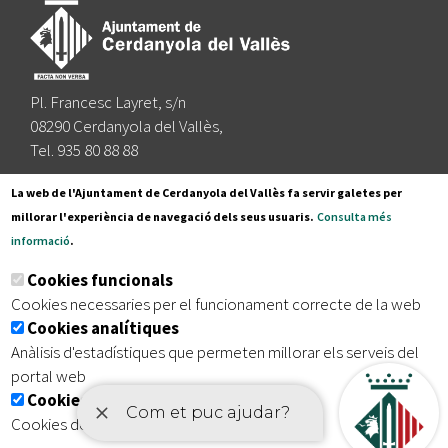
Pl. Francesc Layret, s/n
08290 Cerdanyola del Vallès,
Tel. 935 80 88 88
Segueix-nos a:
La web de l'Ajuntament de Cerdanyola del Vallès fa servir galetes per
millorar l'experiència de navegació dels seus usuaris.
Consulta més
informació
.
Subscriu-te al nostre butlletí
Cookies funcionals
Cookies necessaries per el funcionament correcte de la web
Cookies analítiques
|
|
|
Inici
Avís legal
Protecció de dades
Mapa del lloc
Anàlisis d'estadístiques que permeten millorar els serveis del
|
Accessibilitat
portal web
Cookies publicitàries
Cookies de tercers amb finalitat publicitària