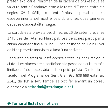
pretén explicar el fenomen de la cacera de bruixes que es
va viure tant a Catalunya com a la resta d’Europa entre els
segles XV i XVIII, tot fent èmfasi especial en els
esdeveniments del nostre país durant les dues primeres
dècades d’aquest últim segle.
La sortida està prevista pel dimecres 26 de setembre, a les
17 h. des de l'Ateneu Municipal. Les persones participants
aniran caminant fins al Museu i Poblat Ibèric de Ca n'Oliver
on hi ha prevista una visita guiada i una activitat.
L’activitat és gratuïta i està oberta a tota la Gent Gran de la
ciutat. Les places per a participar a la passejada cultural són
limitades i és necessària la inscripció prèvia. Cal fer-la al
telèfon del Programa de Gent Gran 935 808 888 extensió
2141, de 10h a 14h. També es pot fer enviant un correu
electrònic a
neiradml@cerdanyola.cat
Tornar al llistat de noticies