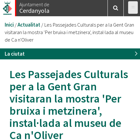
Vés
Ajuntament de
Cerdanyola
al
contingut
Esteu
Inici
/
Actualitat
/
Les Passejades Culturals per a la Gent Gran
aquí
visitaran la mostra 'Per bruixa i metzinera', instal·lada al museu
de Ca n'Oliver
La ciutat
Les Passejades Culturals
per a la Gent Gran
visitaran la mostra 'Per
bruixa i metzinera',
instal·lada al museu de
Ca n'Oliver