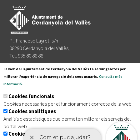
Pl. Francesc Layret, s/n
08290 Cerdanyola del Vallès,
Tel. 935 80 88 88
Segueix-nos a:
La web de l'Ajuntament de Cerdanyola del Vallès fa servir galetes per
millorar l'experiència de navegació dels seus usuaris.
Consulta més
informació
.
Subscriu-te al nostre butlletí
Cookies funcionals
Cookies necessaries per el funcionament correcte de la web
Cookies analítiques
|
|
|
Inici
Avís legal
Protecció de dades
Mapa del lloc
Anàlisis d'estadístiques que permeten millorar els serveis del
|
Accessibilitat
portal web
Cookies publicitàries