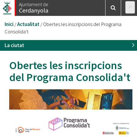
Vés
Ajuntament de
Cerdanyola
al
contingut
Esteu
Inici
/
Actualitat
/
Obertes les inscripcions del Programa
aquí
Consolida't
La ciutat
Obertes les inscripcions
del Programa Consolida't