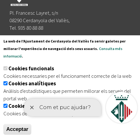
Pl. Francesc Layret, s/n
08290 Cerdanyola del Vallès,
Tel. 935 80 88 88
Segueix-nos a:
La web de l'Ajuntament de Cerdanyola del Vallès fa servir galetes per
millorar l'experiència de navegació dels seus usuaris.
Consulta més
informació
.
Subscriu-te al nostre butlletí
Cookies funcionals
Cookies necessaries per el funcionament correcte de la web
Cookies analítiques
|
|
|
Inici
Avís legal
Protecció de dades
Mapa del lloc
Anàlisis d'estadístiques que permeten millorar els serveis del
|
Accessibilitat
portal web
Cookies publicitàries
Cookies de tercers amb finalitat publicitària
Acceptar