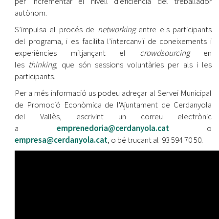
per incrementar el nivell d’eficiència del treballador
autònom.
S’impulsa el procés de
networking
entre els participants
del programa, i es facilita l’intercanviï de coneixements i
experiències mitjançant el
crowdsourcing
en
les
thinking
, que són sessions voluntàries per als i les
participants.
Per a més informació us podeu adreçar al Servei Municipal
de Promoció Econòmica de l'Ajuntament de Cerdanyola
del Vallès, escrivint un correu electrònic
a
emprenedoria@cerdanyola.cat
o
empresa@cerdanyola.cat
, o bé trucant al 93 594 70 50.