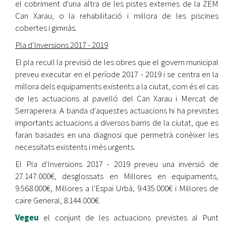
el cobriment d'una altra de les pistes externes de la ZEM
Can Xarau, o la rehabilitació i millora de les piscines
cobertes i gimnàs.
Pla d'Inversions 2017 - 2019
El pla recull la previsió de les obres que el govern municipal
preveu executar en el període 2017 - 2019 i se centra en la
millora dels equipaments existents a la ciutat, com és el cas
de les actuacions al pavelló del Can Xarau i Mercat de
Serraperera. A banda d'aquestes actuacions hi ha previstes
importants actuacions a diversos barris de la ciutat, que es
faran basades en una diagnosi que permetrà conèixer les
necessitats existents i més urgents.
El Pla d'Inversions 2017 - 2019 preveu una inversió de
27.147.000€, desglossats en Millores en equipaments,
9.568.000€, Millores a l'Espai Urbà, 9.435.000€ i Millores de
caire General, 8.144.000€.
Vegeu
el conjunt de les actuacions previstes al Punt