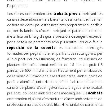
l'equipament.
Les obres contemplen uns
treballs previs
, netejant les
canals i desembussant els baixants, desmuntant el lluernari
de fibra de vidre i poliester, netejant i preparant la superfície
de perfils laminats d'acer i netejant el parament de xapa
metàl·lica amb raig d'aigua a pressió i detergent especial
per a neteja de paraments amb pH neutre. Pel que fa a la
reposició de la coberta
es col·locaran corretges
formades per peça simple, en perfils tubs rectangulars, per
a la suport del nou lluernari; es formaran les lluernes de
plaques de policarbonat cel·lular de 16 mm de gruix i 6
parets, de 600 mm d'amplària i tractament per a l'absorció
de la radiació ultraviolada a les dues cares, amb suports de
perfil d'alumini i junts d'estanqueïtat i el remat lluernari-
canaló de planxa d'acer galvanitzat, plegada amb acabat
prelacat, col·locat amb fixacions mecàniques. Els
acabats
contemplen el pintat d'estructures d'acer amb sistemes de
protecció amb grau de durabilitat H i el pintat de paraments