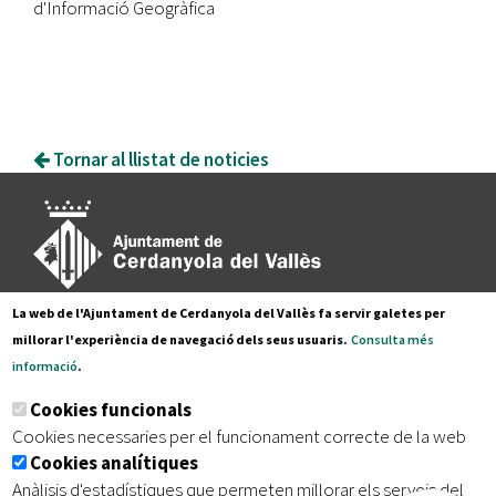
d'Informació Geogràfica
Tornar al llistat de noticies
La web de l'Ajuntament de Cerdanyola del Vallès fa servir galetes per
Pl. Francesc Layret, s/n
millorar l'experiència de navegació dels seus usuaris.
Consulta més
08290 Cerdanyola del Vallès,
informació
.
Tel. 935 80 88 88
Cookies funcionals
Segueix-nos a:
Cookies necessaries per el funcionament correcte de la web
Cookies analítiques
Anàlisis d'estadístiques que permeten millorar els serveis del