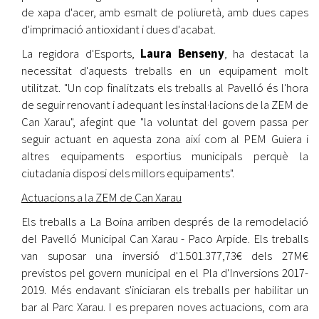
de xapa d'acer, amb esmalt de poliuretà, amb dues capes
d'imprimació antioxidant i dues d'acabat.
La regidora d'Esports,
Laura Benseny
, ha destacat la
necessitat d'aquests treballs en un equipament molt
utilitzat. "Un cop finalitzats els treballs al Pavelló és l'hora
de seguir renovant i adequant les instal·lacions de la ZEM de
Can Xarau", afegint que "la voluntat del govern passa per
seguir actuant en aquesta zona així com al PEM Guiera i
altres equipaments esportius municipals perquè la
ciutadania disposi dels millors equipaments".
Actuacions a la ZEM de Can Xarau
Els treballs a La Boina arriben després de la remodelació
del Pavelló Municipal Can Xarau - Paco Arpide. Els treballs
van suposar una inversió d'1.501.377,73€ dels 27M€
previstos pel govern municipal en el Pla d'Inversions 2017-
2019. Més endavant s'iniciaran els treballs per habilitar un
bar al Parc Xarau. I es preparen noves actuacions, com ara