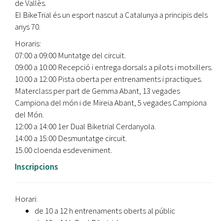
de Vallès.
El BikeTrial és un esport nascut a Catalunya a principis dels
anys 70.
Horaris:
07:00 a 09:00 Muntatge del circuit.
09:00 a 10:00 Recepció i entrega dorsals a pilots i motxillers.
10:00 a 12:00 Pista oberta per entrenaments i practiques.
Materclass per part de Gemma Abant, 13 vegades
Campiona del món i de Mireia Abant, 5 vegades Campiona
del Món.
12:00 a 14:00 1er Dual Biketrial Cerdanyola.
14:00 a 15:00 Desmuntatge circuit.
15.00 cloenda esdeveniment.
Inscripcions
Horari:
de 10 a 12 h entrenaments oberts al públic