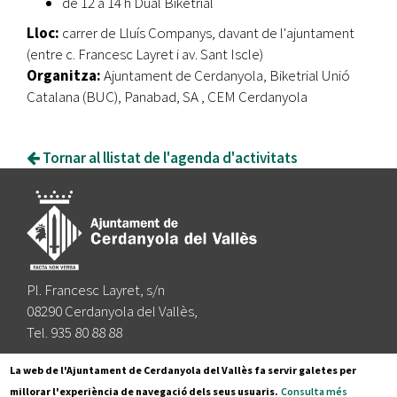
de 12 a 14 h Dual Biketrial
Lloc:
carrer de Lluís Companys, davant de l'ajuntament
(entre c. Francesc Layret i av. Sant Iscle)
Organitza:
Ajuntament de Cerdanyola, Biketrial Unió
Catalana (BUC), Panabad, SA , CEM Cerdanyola
Tornar al llistat de l'agenda d'activitats
Pl. Francesc Layret, s/n
08290 Cerdanyola del Vallès,
Tel. 935 80 88 88
Segueix-nos a:
La web de l'Ajuntament de Cerdanyola del Vallès fa servir galetes per
millorar l'experiència de navegació dels seus usuaris.
Consulta més