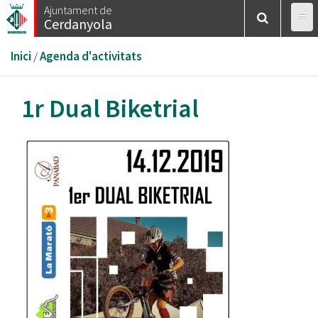
Vés
Ajuntament de
Cerdanyola
al
contingut
Esteu
Inici
/
Agenda d'activitats
aquí
1r Dual Biketrial