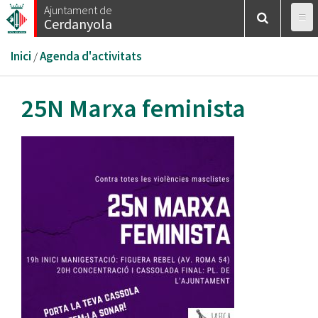
Vés
Ajuntament de
Cerdanyola
al
contingut
Esteu
Inici
/
Agenda d'activitats
aquí
25N Marxa feminista