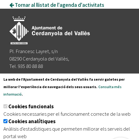
Tornar al llistat de l'agenda d'activitats
Pl. Francesc Layret, s/n
08290 Cerdanyola del Vallès,
Tel. 935 80 88 88
Segueix-nos a:
La web de l'Ajuntament de Cerdanyola del Vallès fa servir galetes per
millorar l'experiència de navegació dels seus usuaris.
Consulta més
informació
.
Subscriu-te al nostre butlletí
Cookies funcionals
Cookies necessaries per el funcionament correcte de la web
Cookies analítiques
|
|
|
Inici
Avís legal
Protecció de dades
Mapa del lloc
Anàlisis d'estadístiques que permeten millorar els serveis del
|
Accessibilitat
portal web