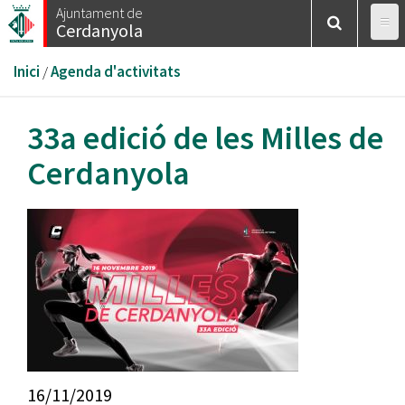
Vés
Ajuntament de
Cerdanyola
al
contingut
Esteu
Inici
/
Agenda d'activitats
aquí
33a edició de les Milles de
Cerdanyola
16/11/2019