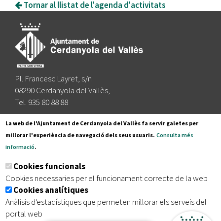
Tornar al llistat de l'agenda d'activitats
Pl. Francesc Layret, s/n
08290 Cerdanyola del Vallès,
Tel. 935 80 88 88
Segueix-nos a:
La web de l'Ajuntament de Cerdanyola del Vallès fa servir galetes per
millorar l'experiència de navegació dels seus usuaris.
Consulta més
informació
.
Subscriu-te al nostre butlletí
Cookies funcionals
Cookies necessaries per el funcionament correcte de la web
Cookies analítiques
|
|
|
Inici
Avís legal
Protecció de dades
Mapa del lloc
Anàlisis d'estadístiques que permeten millorar els serveis del
|
Accessibilitat
portal web