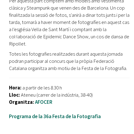
Per aquesta part comptem amb models amb vestimenta
clàsica y Steampunk que venen des de Barcelona. Un cop
finalitzada la sessió de fotos, s'anirà a dinar tots junts i per la
tarda, tornarà a haver moment de fotografíes en aquest cas
a l'església Vella de Sant Martí i comptant amb la
col·laboració de Epidemic Dance Show, un cos de dansa de
Ripollet.
Totes les fotografies realitzades durant aquesta jornada
podran participar al concurs que la pròpia Federació
Catalana organitza amb motiu de la Festa de la Fotografia.
Hora:
a partir de les 8.30 h
Lloc:
Ateneu (carrer de la indústria, 38-40)
Organitza:
AFOCER
Programa de la 36a Festa de la Fotografia