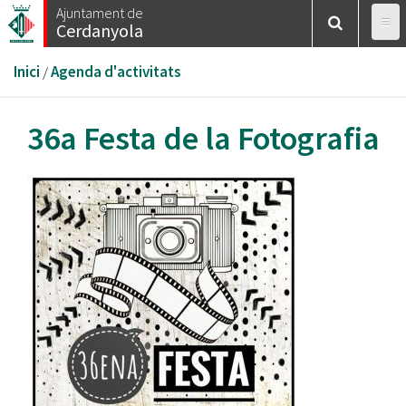
Vés
Ajuntament de
Cerdanyola
al
contingut
Esteu
Inici
/
Agenda d'activitats
aquí
36a Festa de la Fotografia