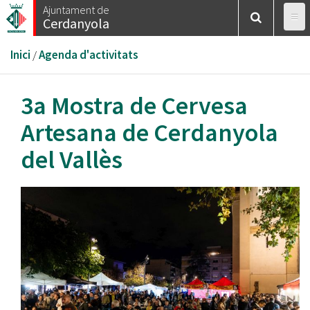
Vés
Ajuntament de
Cerdanyola
al
contingut
Esteu
Inici
/
Agenda d'activitats
aquí
3a Mostra de Cervesa
Artesana de Cerdanyola
del Vallès